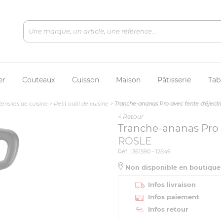
er
Couteaux
Cuisson
Maison
Pâtisserie
Tab
tensiles de cuisine
>
Petit outil de cuisine
>
Tranche-ananas Pro avec fente d'éjecti
<
Retour
Tranche-ananas Pro a
RÖSLE
Réf. : 361590 - 12849
Non disponible en boutiqu
Infos livraison
Infos paiement
Infos retour