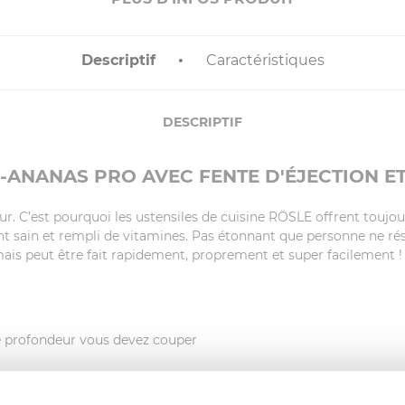
Descriptif
Caractéristiques
DESCRIPTIF
-ANANAS PRO AVEC FENTE D'ÉJECTION ET
. C’est pourquoi les ustensiles de cuisine RÖSLE offrent toujour
nt sain et rempli de vitamines. Pas étonnant que personne ne rési
 mais peut être fait rapidement, proprement et super facilement 
le profondeur vous devez couper
 vous n’avez pas à manger l’ananas entier tout à la fois.