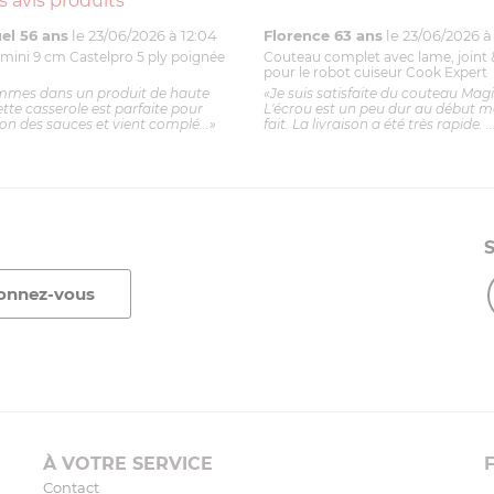
s avis produits
l 56 ans
le 23/06/2026 à 12:04
Florence 63 ans
le 23/06/2026 à 
mini 9 cm Castelpro 5 ply poignée
Couteau complet avec lame, joint 
pour le robot cuiseur Cook Expert
mmes dans un produit de haute
«Je suis satisfaite du couteau Mag
ette casserole est parfaite pour
L'écrou est un peu dur au début ma
ion des sauces et vient complé...»
fait. La livraison a été très rapide. ..
À VOTRE SERVICE
Contact