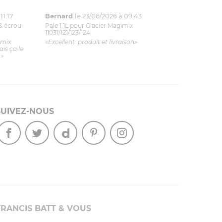
11:17
Bernard
le 23/06/2026 à 09:43
& écrou
Pale 1.1L pour Glacier Magimix
11031/121/123/124
imix.
«Excellent: produit et livraison»
is ça le
.»
SUIVEZ-NOUS
FRANCIS BATT & VOUS