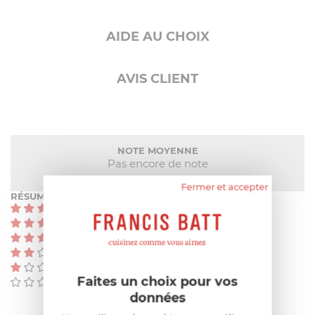
AIDE AU CHOIX
AVIS CLIENT
NOTE MOYENNE
Pas encore de note
Fermer et accepter
RÉSUMÉ
(0)
(0)
(0)
(0)
(0)
Faites un choix pour vos
(0)
données