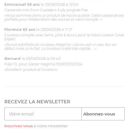
Emmanuel 56 ans
le 23/06/2026 à 12:04
Casserole mini 9 cm Castelpro 5 ply poignée fixe
«Nous sommes dans un produit de haute qualité. Cette casserole est
parfaite pour l'élaboration des sauces et vient complé...»
Florence 63 ans
le 23/06/2026 à 11:17
Couteau complet avec lame, joint & écrou pour le robot cuiseur Cook
Expert
«Je suis satisfaite du couteau Magimix. L'écrou est un peu dur au
début mais ça le fait. La livraison a été très rapide. ...»
Bernard
le 23/06/2026 à 09:43
Pale 1.1L pour Glacier Magimix 11031/121/123/124
«Excellent: produit et livraison»
RECEVEZ LA NEWSLETTER
Inscrivez-vous
à notre newsletter