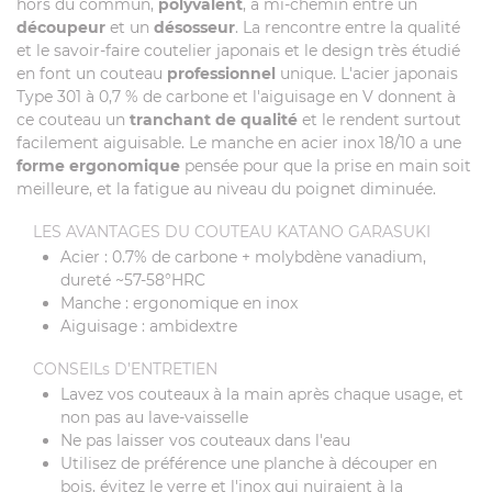
hors du commun,
polyvalent
, à mi-chemin entre un
découpeur
et un
désosseur
. La rencontre entre la qualité
et le savoir-faire coutelier japonais et le design très étudié
en font un couteau
professionnel
unique. L'acier japonais
Type 301 à 0,7 % de carbone et l'aiguisage en V donnent à
ce couteau un
tranchant de qualité
et le rendent surtout
facilement aiguisable. Le manche en acier inox 18/10 a une
forme ergonomique
pensée pour que la prise en main soit
meilleure, et la fatigue au niveau du poignet diminuée.
LES AVANTAGES DU COUTEAU KATANO GARASUKI
Acier : 0.7% de carbone + molybdène vanadium,
dureté ~57-58°HRC
Manche : ergonomique en inox
Aiguisage : ambidextre
CONSEILs D’ENTRETIEN
Lavez vos couteaux à la main après chaque usage, et
non pas au lave-vaisselle
Ne pas laisser vos couteaux dans l'eau
Utilisez de préférence une planche à découper en
bois, évitez le verre et l'inox qui nuiraient à la