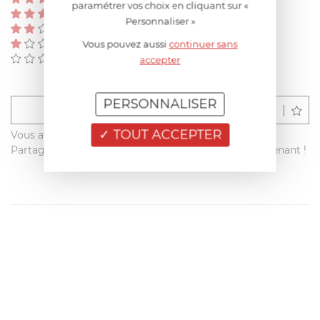
paramétrer vos choix en cliquant sur «
(0)
Personnaliser »
(0)
(0)
Vous pouvez aussi
continuer sans
(0)
accepter
PERSONNALISER
Déposer un avis
TOUT ACCEPTER
Vous avez acheté ce produit sur francisbatt.com ?
Partagez votre avis avec les autres clients dès maintenant !