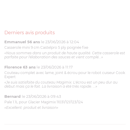
Derniers avis produits
Emmanuel 56 ans
le 23/06/2026 à 12:04
Casserole mini 9 cm Castelpro 5 ply poignée fixe
«Nous sommes dans un produit de haute qualité. Cette casserole est
parfaite pour l'élaboration des sauces et vient complé...»
Florence 63 ans
le 23/06/2026 à 11:17
Couteau complet avec lame, joint & écrou pour le robot cuiseur Cook
Expert
«Je suis satisfaite du couteau Magimix. L'écrou est un peu dur au
début mais ça le fait. La livraison a été très rapide. ...»
Bernard
le 23/06/2026 à 09:43
Pale 1.1L pour Glacier Magimix 11031/121/123/124
«Excellent: produit et livraison»