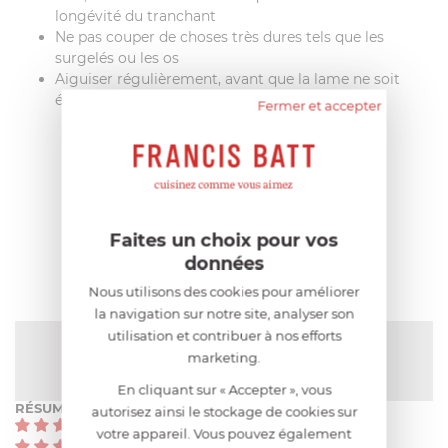
longévité du tranchant
Ne pas couper de choses très dures tels que les
surgelés ou les os
Aiguiser régulièrement, avant que la lame ne soit
émoussée, avec une pierre à aiguiser adéquate
Fermer et accepter
AIDE AU CHOIX
Faites un choix pour vos
AVIS CLIENT
données
Nous utilisons des cookies pour améliorer
la navigation sur notre site, analyser son
utilisation et contribuer à nos efforts
NOTE MOYENNE
marketing.
Pas encore de note
En cliquant sur « Accepter », vous
RÉSUMÉ
autorisez ainsi le stockage de cookies sur
(0)
votre appareil. Vous pouvez également
(0)