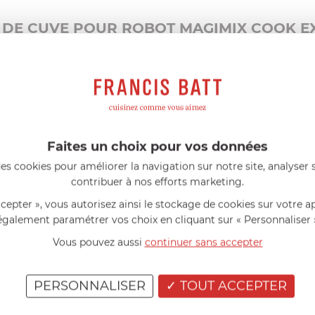
 DE CUVE POUR ROBOT MAGIMIX COOK E
ts cook expert de Magimix. XL
Faites un choix pour vos données
es cookies pour améliorer la navigation sur notre site, analyser s
AIDE AU CHOIX
contribuer à nos efforts marketing.
ccepter », vous autorisez ainsi le stockage de cookies sur votre a
également paramétrer vos choix en cliquant sur « Personnaliser 
AVIS CLIENT
Vous pouvez aussi
continuer sans accepter
RÉSUMÉ
(0)
PERSONNALISER
TOUT ACCEPTER
(0)
(0)
(0)