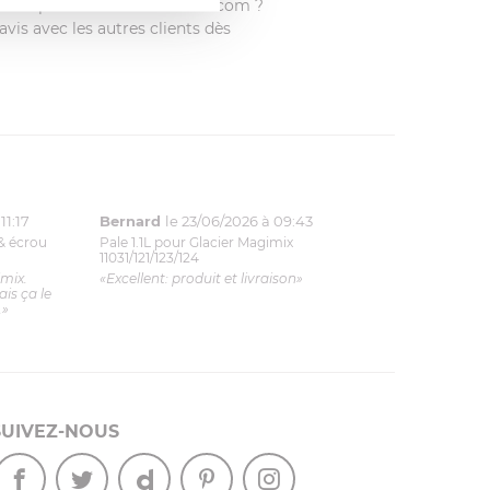
é ce produit sur francisbatt.com ?
vis avec les autres clients dès
11:17
Bernard
le 23/06/2026 à 09:43
& écrou
Pale 1.1L pour Glacier Magimix
11031/121/123/124
imix.
«Excellent: produit et livraison»
is ça le
.»
SUIVEZ-NOUS