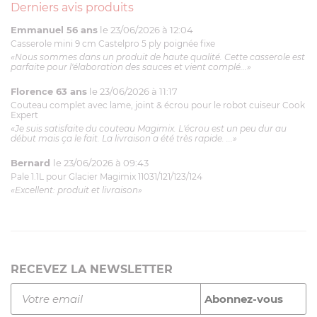
Derniers avis produits
Emmanuel 56 ans
le 23/06/2026 à 12:04
Casserole mini 9 cm Castelpro 5 ply poignée fixe
«Nous sommes dans un produit de haute qualité. Cette casserole est
parfaite pour l'élaboration des sauces et vient complé...»
Florence 63 ans
le 23/06/2026 à 11:17
Couteau complet avec lame, joint & écrou pour le robot cuiseur Cook
Expert
«Je suis satisfaite du couteau Magimix. L'écrou est un peu dur au
début mais ça le fait. La livraison a été très rapide. ...»
Bernard
le 23/06/2026 à 09:43
Pale 1.1L pour Glacier Magimix 11031/121/123/124
«Excellent: produit et livraison»
RECEVEZ LA NEWSLETTER