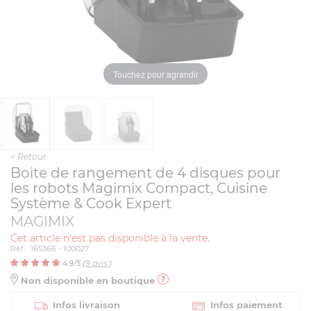
Touchez pour agrandir
<
Retour
Boite de rangement de 4 disques pour
les robots Magimix Compact, Cuisine
Système & Cook Expert
MAGIMIX
Cet article n'est pas disponible à la vente.
Réf. : 165366 - 100027
4.9
/5 (
9
avis
)
Non disponible en boutique
Infos livraison
Infos paiement