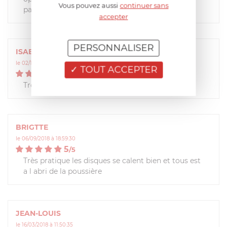
Vous pouvez aussi
continuer sans
par exemple!
accepter
PERSONNALISER
ISABELLE
le 02/10/2019 à 10:00:16
TOUT ACCEPTER
5
/
5
Très pratique en complément
BRIGTTE
le 06/09/2018 à 18:59:30
5
/
5
Très pratique les disques se calent bien et tous est
a l abri de la poussière
JEAN-LOUIS
le 16/03/2018 à 11:50:35