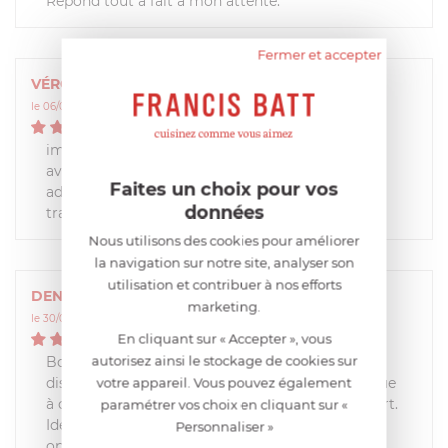
Répond tout à fait à mon attente.
Fermer et accepter
VÉRONIQUE
le 06/05/2021 à 11:06:43
5
/
5
impeccable pour ranger les 2 disques obtenus
avec l'achat de ma nouvelle cuve complète
Faites un choix pour vos
adaptable à mon ancien robot acheté en 1997 et
données
transformable en 5200 xl
Nous utilisons des cookies pour améliorer
la navigation sur notre site, analyser son
utilisation et contribuer à nos efforts
DENIS
marketing.
le 30/03/2020 à 14:07:45
5
En cliquant sur « Accepter », vous
/
5
autorisez ainsi le stockage de cookies sur
Boite de rangement permettant de stocker 4
disques (utilisés pour râper ou trancher) identique
votre appareil. Vous pouvez également
à celle qui est livrée lors de l'achat du Cook Expert.
paramétrer vos choix en cliquant sur «
Idéale pour ranger d'autres disques achetés en
Personnaliser »
option tel que que le disque à radis ou parmesan