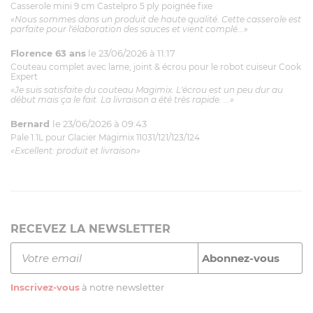
Casserole mini 9 cm Castelpro 5 ply poignée fixe
«Nous sommes dans un produit de haute qualité. Cette casserole est
parfaite pour l'élaboration des sauces et vient complé...»
Florence 63 ans
le 23/06/2026 à 11:17
Couteau complet avec lame, joint & écrou pour le robot cuiseur Cook
Expert
«Je suis satisfaite du couteau Magimix. L'écrou est un peu dur au
début mais ça le fait. La livraison a été très rapide. ...»
Bernard
le 23/06/2026 à 09:43
Pale 1.1L pour Glacier Magimix 11031/121/123/124
«Excellent: produit et livraison»
RECEVEZ LA NEWSLETTER
Inscrivez-vous
à notre newsletter