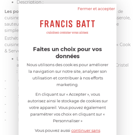
Description :
Fermer et accepter
Les poignées zenith
s’adaptent à tous vos ustensiles de
cuisine des collections amovibles Cristel. En effet, casserole,
sauteuse ou poêle ; passez de l’un à l’autre en un geste
simple grâce aux anses amovibles.
Esthétiques, les poignées permettent de passer de la
cuisine à la table en toute sécurité grâce au système « Cook
Faites un choix pour vos
& Serve »
données
Les caractéristiques de la poignée zenith est
Nous utilisons des cookies pour améliorer
adaptable sur toutes les collections amovibles Cristel
la navigation sur notre site, analyser son
:
utilisation et contribuer à nos efforts
- Corps en résine thermo-durcie (bakélite)
marketing.
- Mécanisme inox
En cliquant sur « Accepter », vous
- Sécurité et fiabilité
autorisez ainsi le stockage de cookies sur
- Passe au lave-vaisselle
votre appareil. Vous pouvez également
- Multiples coloris
paramétrer vos choix en cliquant sur «
- Fabrication française
Personnaliser »
Vous pouvez aussi
continuer sans