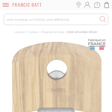
Accueil
>
Cuisson
>
Poignée et anse
>
Anse Amovible Olivier
Touchez pour agrandir