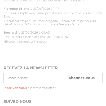
parfaite pour l'élaboration des sauces et vient complé...»
Florence 63 ans
le 23/06/2026 à 11:17
Couteau complet avec lame, joint & écrou pour le robot cuiseur Cook
Expert
«Je suis satisfaite du couteau Magimix. L'écrou est un peu dur au
début mais ça le fait. La livraison a été très rapide. ...»
Bernard
le 23/06/2026 à 09:43
Pale 1.1L pour Glacier Magimix 11031/121/123/124
«Excellent: produit et livraison»
RECEVEZ LA NEWSLETTER
Inscrivez-vous
à notre newsletter
SUIVEZ-NOUS