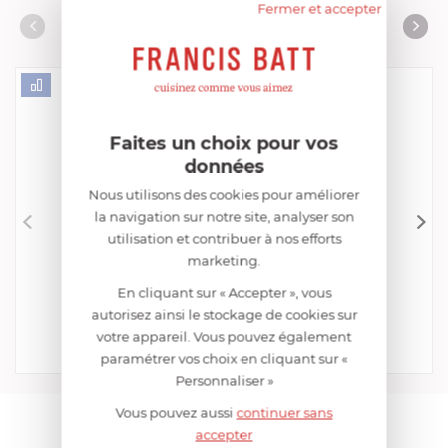
Fermer et accepter
Consommables complémentaires
PRODUITS CONSEILLÉS
Livres de cuisine
Faites un choix pour vos
données
Nous utilisons des cookies pour améliorer
la navigation sur notre site, analyser son
utilisation et contribuer à nos efforts
CRISTEL
marketing.
Presse Purée
En cliquant sur « Accepter », vous
EN STOCK - ENVOI SOUS 24/48H
autorisez ainsi le stockage de cookies sur
29,52 €
votre appareil. Vous pouvez également
paramétrer vos choix en cliquant sur «
Acheter
Comparer
Personnaliser »
Vous pouvez aussi
continuer sans
AIDE AU CHOIX
accepter