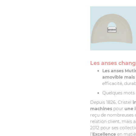
Les anses chang
Les anses Muti
amovible mais 
efficacité, dura
Quelques mots s
Depuis 1826, Cristel
i
machines
pour
une i
reçu de nombreuses d
relation client, mais 
2012 pour ses collect
l’
Excellence
en mati