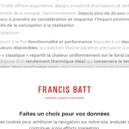
 Cristel offrent ergonomie, design, simplicité d’utilisation, et tec
ntielle de la marque : l’environnement.
Depuis plus de 20 ans
d
eur à prendre en considération et respecter l’impact envir
ts de la conception à la réalisation
.
collection :
éunit à la fois
fonctionnalité et performance
associée à un
des
ouleurs disponibles
, la collection Mutine garantie une cuisine à 
 « classique »
répartit la chaleur uniformément sur le fond c
 dispose d’un
rendement thermique idéal
qui
conservera la t
rvice. Vous aussi optez pour
une cuisine saine, rapide et savou
amovible vous permet de passer de la cuisson au service grâce 
e chaque ustensile en élégant plat de service
.
Multifonction
, d’une poêle à un plat à four et d’une sauteuse en un plat de ser
ovible vous offrira également un
rangement compact
:
chaque
res
pour un gain de place optimal dans votre cuisine.
Faites un choix pour vos données
bles Mutine
s’adaptent à tous vos ustensiles de cuisine des coll
es cookies pour améliorer la navigation sur notre site, analyser s
serole, sauteuse ou poêle ; passez de l’un à l’autre en un geste si
contribuer à nos efforts marketing.