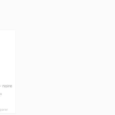
- noire
8H
arer