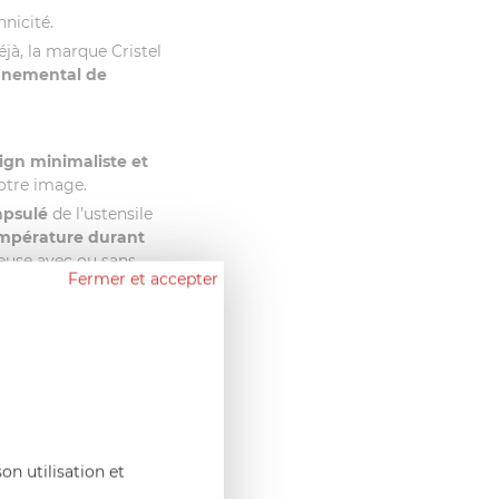
hnicité.
éjà, la marque Cristel
onnemental de
ign minimaliste et
votre image.
apsulé
de l’ustensile
empérature durant
reuse avec ou sans
Fermer et accepter
à sa
fonction « Cook &
, passez d’une
vice d’un simple
 article s’emboite
ections amovibles
on utilisation et
mple grâce aux