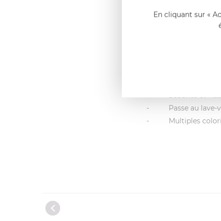
poignées amovibles.
En cliquant sur « A
Colorées, les poignée
couleurs disponibles
sécurité grâce au sys
Les caractéristi
- Manche en baké
- Mécanisme ino
- Sécurité et fiabi
- Passe au lave-va
- Multiples color