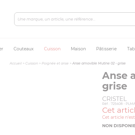
er
Couteaux
Cuisson
Maison
Pâtisserie
Tab
Accueil
>
Cuisson
>
Poignée et anse
>
Anse amovible Mutine 02 - grise
Anse a
grise
CRISTEL
Réf. : 725408 - PL
Cet artic
Cet article n'es
NON DISPONI