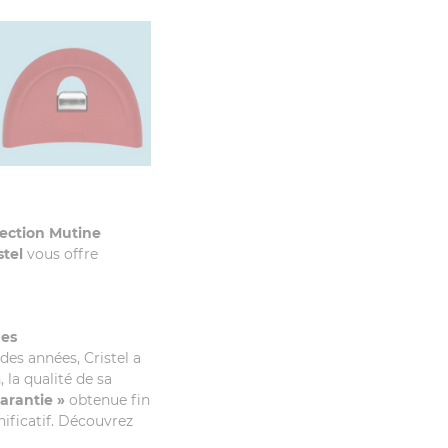
lection Mutine
stel
vous offre
des
 des années, Cristel a
la qualité de sa
arantie »
obtenue fin
nificatif. Découvrez