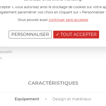
ccepter », vous autorisez ainsi le stockage de cookies sur votre a
s amovibles Mutine s’accordent aux tons de votre intérieur avec
également paramétrer vos choix en cliquant sur « Personnaliser 
. Esthétiques, les poignées permettent de passer de la cuisine à 
Vous pouvez aussi
continuer sans accepter
tème « Cook & Serve »
ques de la poignée Mutine adaptable sur toutes les collections am
lite
PERSONNALISER
TOUT ACCEPTER
x
lité
isselle
is
CARACTÉRISTIQUES
Equipement
Design et matériaux