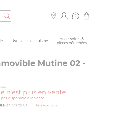
Accessoires &
le
Ustensiles de cuisine
pièces détachées
movible Mutine 02 -
MA02G
le n'est plus en vente
t pas disponible à la vente.
BLE
en boutique
En savoir plus