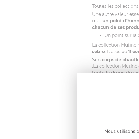
Toutes les collections
Une autre valeur esse
met
un point d’honn
chacun de ses produi
Un point sur la 
La collection Mutine r
sobre
. Dotée de
11 c
Son
corps de chauffe
.La collection Mutine
toute la durée du se
matière grasse.
La collection Mutine 
Serve »
qui
transform
casserole à un faitout
geste. La poignée am
les uns dans les aut
Description :
Les poignées amovi
Nous utilisons d
Cristel. En effet, cas