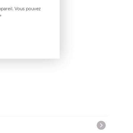
ppareil. Vous pouvez
 ses
multiples
»
la table en toute
ovibles Cristel :