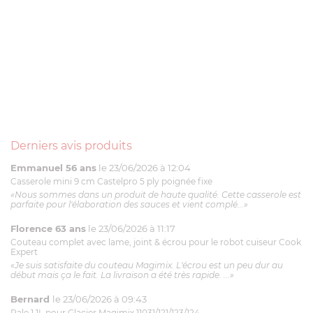
Derniers avis produits
Emmanuel 56 ans
le 23/06/2026 à 12:04
Casserole mini 9 cm Castelpro 5 ply poignée fixe
«Nous sommes dans un produit de haute qualité. Cette casserole est
parfaite pour l'élaboration des sauces et vient complé...»
Florence 63 ans
le 23/06/2026 à 11:17
Couteau complet avec lame, joint & écrou pour le robot cuiseur Cook
Expert
«Je suis satisfaite du couteau Magimix. L'écrou est un peu dur au
début mais ça le fait. La livraison a été très rapide. ...»
Bernard
le 23/06/2026 à 09:43
Pale 1.1L pour Glacier Magimix 11031/121/123/124