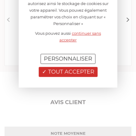
autorisez ainsi le stockage de cookies sur
votre appareil. Vous pouvez également
paramétrer vos choix en cliquant sur «
Personnaliser »
CRISTEL
Vous pouvez aussi
continuer sans
Tringle 80 cm Fixations Murales PANOPLY
accepter
EN STOCK - ENVOI SOUS 24/48H
59,90 €
PERSONNALISER
Acheter
Comparer
TOUT ACCEPTER
AIDE AU CHOIX
AVIS CLIENT
NOTE MOYENNE