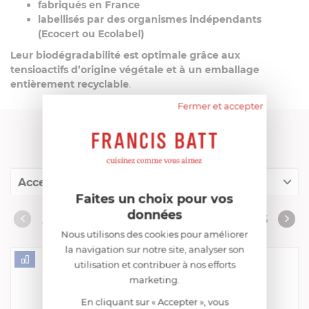
fabriqués en France
labellisés par des organismes indépendants
(Ecocert ou Ecolabel)
Leur biodégradabilité est optimale grâce aux
tensioactifs d’origine végétale et à un emballage
entièrement recyclable
.
Fermer et accepter
FRANCIS BATT RECOMMANDE
Accessoires complémentaires
Faites un choix pour vos
Produits conseillés
données
ACCESSOIRES COMPLÉMENTAIRES
Nous utilisons des cookies pour améliorer
Consommables complémentaires
la navigation sur notre site, analyser son
Livres de cuisine
utilisation et contribuer à nos efforts
marketing.
En cliquant sur « Accepter », vous