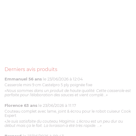
Derniers avis produits
Emmanuel 56 ans
le 23/06/2026 à 12:04
Casserole mini 9 cm Castelpro 5 ply poignée fixe
«Nous sommes dans un produit de haute qualité. Cette casserole est
parfaite pour l'élaboration des sauces et vient complé...»
Florence 63 ans
le 23/06/2026 à 11:17
Couteau complet avec lame, joint & écrou pour le robot cuiseur Cook
Expert
«Je suis satisfaite du couteau Magimix. L'écrou est un peu dur au
début mais ça le fait. La livraison a été très rapide. ...»
Bernard
le 23/06/2026 à 09:43