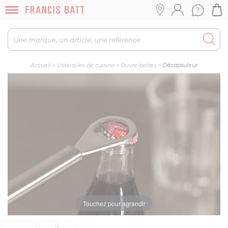
Accueil
>
Ustensiles de cuisine
>
Ouvre-boîtes
>
Décapsuleur
Touchez pour agrandir