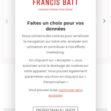
Faites un choix pour vos
données
CRISTEL
Presse Purée
Nous utilisons des cookies pour améliorer
EN STOCK - ENVOI SOUS 24/48H
la navigation sur notre site, analyser son
29,52 €
utilisation et contribuer à nos efforts
marketing.
Acheter
Comparer
En cliquant sur « Accepter », vous
autorisez ainsi le stockage de cookies sur
votre appareil. Vous pouvez également
AIDE AU CHOIX
paramétrer vos choix en cliquant sur «
Personnaliser »
AVIS CLIENT
Vous pouvez aussi
continuer sans
accepter
PERSONNALISER