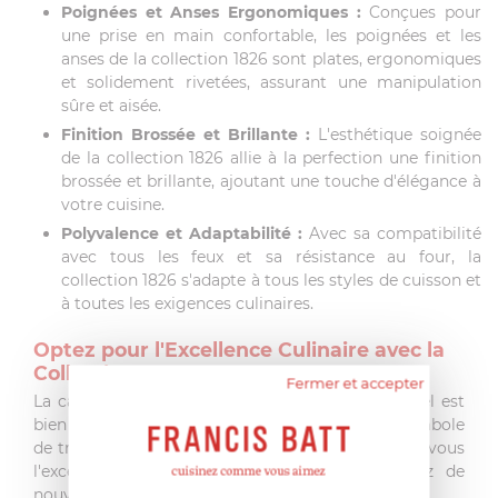
Poignées et Anses Ergonomiques :
Conçues pour
une prise en main confortable, les poignées et les
anses de la collection 1826 sont plates, ergonomiques
et solidement rivetées, assurant une manipulation
sûre et aisée.
Finition Brossée et Brillante :
L'esthétique soignée
de la collection 1826 allie à la perfection une finition
brossée et brillante, ajoutant une touche d'élégance à
votre cuisine.
Polyvalence et Adaptabilité :
Avec sa compatibilité
avec tous les feux et sa résistance au four, la
collection 1826 s'adapte à tous les styles de cuisson et
à toutes les exigences culinaires.
Optez pour l'Excellence Culinaire avec la
Collection 1826 :
Fermer et accepter
La casserole 20cm de la collection 1826 de Cristel est
bien plus qu'un ustensile de cuisine, c'est un symbole
de tradition, de qualité et de performance. Offrez-vous
l'excellence avec la collection 1826 et explorez de
nouvelles dimensions culinaires.