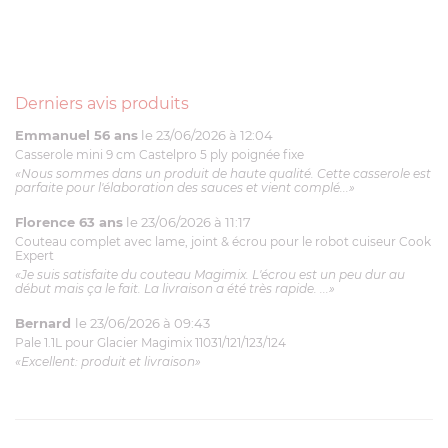
Derniers avis produits
Emmanuel 56 ans
le 23/06/2026 à 12:04
Casserole mini 9 cm Castelpro 5 ply poignée fixe
«Nous sommes dans un produit de haute qualité. Cette casserole est
parfaite pour l'élaboration des sauces et vient complé...»
Florence 63 ans
le 23/06/2026 à 11:17
Couteau complet avec lame, joint & écrou pour le robot cuiseur Cook
Expert
«Je suis satisfaite du couteau Magimix. L'écrou est un peu dur au
début mais ça le fait. La livraison a été très rapide. ...»
Bernard
le 23/06/2026 à 09:43
Pale 1.1L pour Glacier Magimix 11031/121/123/124
«Excellent: produit et livraison»