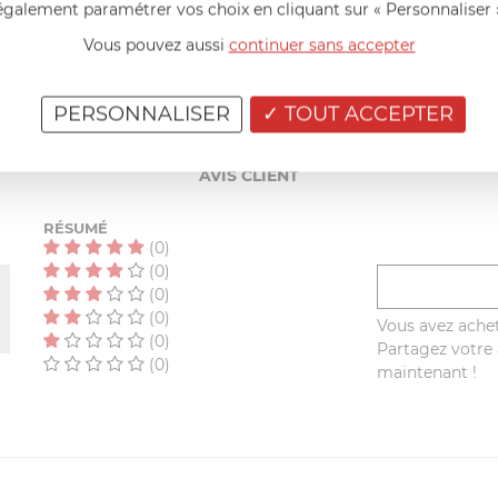
également paramétrer vos choix en cliquant sur « Personnaliser 
y compris l’induction, et au four
Vous pouvez aussi
continuer sans accepter
AIDE AU CHOIX
PERSONNALISER
TOUT ACCEPTER
AVIS CLIENT
RÉSUMÉ
(0)
(0)
(0)
(0)
Vous avez achet
(0)
Partagez votre a
(0)
maintenant !