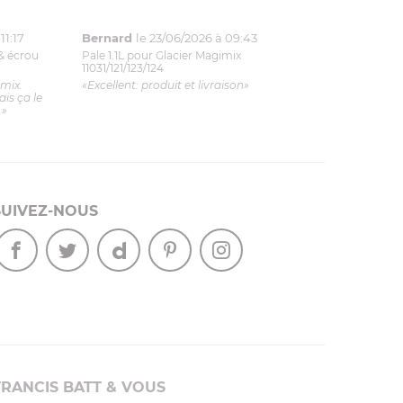
11:17
Bernard
le 23/06/2026 à 09:43
& écrou
Pale 1.1L pour Glacier Magimix
11031/121/123/124
imix.
«Excellent: produit et livraison»
is ça le
.»
SUIVEZ-NOUS
FRANCIS BATT & VOUS