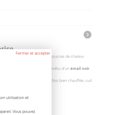
erise
Fermer et accepter
ler. Compatible avec toutes les sources de chaleur
 L’intérieur de la poêle est revêtu d’un
émail noir
a chaleur – cette poêle, une fois bien chauffée, cuit
on utilisation et
ppareil. Vous pouvez