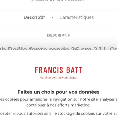
Descriptif
Caractéristiques
DESCRIPTIF
b Poêle fonte ronde 26 cm 2,1 L C
 26 cm
est l’outil idéal pour saisir à feu vif, caraméliser et risso
avec le four, elle s’adapte à toutes vos façons de cuisiner.
n ferme et permet de passer élégamment de la cuisine à la table.
tance aux rayures et un entretien facilité.
one, reconnu pour ses exceptionnelles propriétés de rétention de l
leurs saveurs.
Faites un choix pour vos données
es cookies pour améliorer la navigation sur notre site, analyser s
contribuer à nos efforts marketing.
res, de la viande à braiser, des poissons et des légumes
ccepter », vous autorisez ainsi le stockage de cookies sur votre a