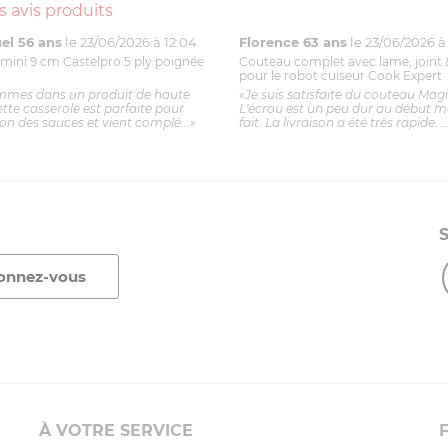
s avis produits
l 56 ans
le 23/06/2026 à 12:04
Florence 63 ans
le 23/06/2026 à 
mini 9 cm Castelpro 5 ply poignée
Couteau complet avec lame, joint 
pour le robot cuiseur Cook Expert
mmes dans un produit de haute
«Je suis satisfaite du couteau Mag
ette casserole est parfaite pour
L'écrou est un peu dur au début ma
ion des sauces et vient complé...»
fait. La livraison a été très rapide. ..
À VOTRE SERVICE