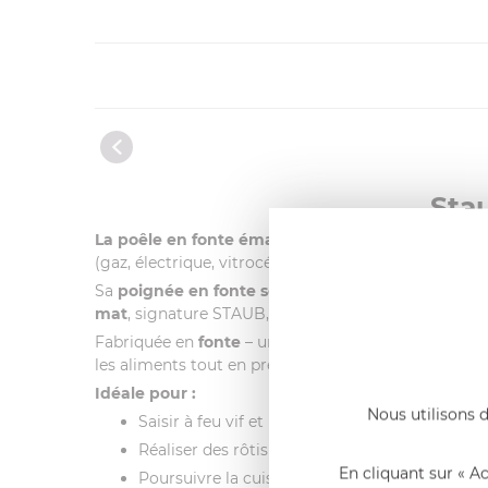
Stau
La poêle en fonte émaillée STAUB cerise mat de
(gaz, électrique, vitrocéramique, induction) ainsi qu’
Sa
poignée en fonte solide
assure une prise en mai
mat
, signature STAUB, qui offre une excellente résis
Fabriquée en
fonte
– un alliage de fer riche en carb
les aliments tout en préservant leurs nutriments et 
Idéale pour :
Nous utilisons d
Saisir à feu vif et rissoler
Réaliser des rôtis parfaitement juteux et tend
En cliquant sur « A
Poursuivre la cuisson au four