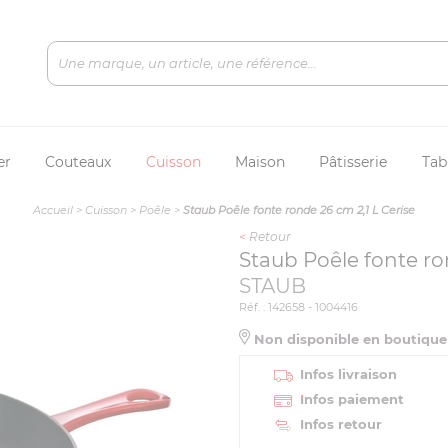
er
Couteaux
Cuisson
Maison
Pâtisserie
Tab
Accueil
>
Cuisson
>
Poêle
>
Staub Poêle fonte ronde 26 cm 2,1 L Cerise
<
Retour
Staub Poêle fonte ro
STAUB
Réf. : 142658 - 1004416
Non disponible en boutiqu
Infos livraison
Infos paiement
Infos retour