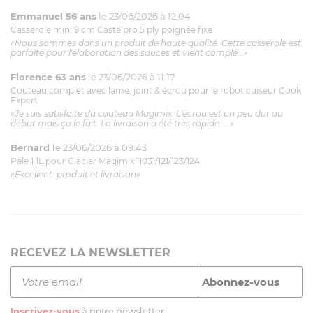
Emmanuel 56 ans
le 23/06/2026 à 12:04
Casserole mini 9 cm Castelpro 5 ply poignée fixe
«Nous sommes dans un produit de haute qualité. Cette casserole est
parfaite pour l'élaboration des sauces et vient complé...»
Florence 63 ans
le 23/06/2026 à 11:17
Couteau complet avec lame, joint & écrou pour le robot cuiseur Cook
Expert
«Je suis satisfaite du couteau Magimix. L'écrou est un peu dur au
début mais ça le fait. La livraison a été très rapide. ...»
Bernard
le 23/06/2026 à 09:43
Pale 1.1L pour Glacier Magimix 11031/121/123/124
«Excellent: produit et livraison»
RECEVEZ LA NEWSLETTER
Inscrivez-vous
à notre newsletter