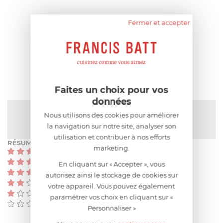
Fermer et accepter
AIDE AU CHOIX
AVIS CLIENT
Faites un choix pour vos
données
NOTE MOYENNE
Nous utilisons des cookies pour améliorer
Pas encore de note
la navigation sur notre site, analyser son
utilisation et contribuer à nos efforts
RÉSUMÉ
marketing.
(0)
(0)
En cliquant sur « Accepter », vous
(0)
autorisez ainsi le stockage de cookies sur
(0)
votre appareil. Vous pouvez également
(0)
paramétrer vos choix en cliquant sur «
(0)
Personnaliser »