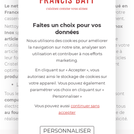
Le nettoyant Inox Renox labellisé Ecocert et fabriqué en
France
conviendra parfaitement pour l’entretien de votre
casserole dans le respect de l’homme et l’environnement.
Faites un choix pour vos
Nettoyez votre sauteuse tout inox avec le produit
Renox
données
Inox
spécifiquement conçu pour l’entretien
de votre
article inox sans anti-adhérent
. De manière générale
Nous utilisons des cookies pour améliorer
n’utilisez pas d’éponge trop abrasive lors du lavage de votre
la navigation sur notre site, analyser son
article culinaire.
Evitez les surchauffes
. En effet, grâce à
utilisation et contribuer à nos efforts
leur fond thermo diffuseur haute performance, les articles
marketing.
Cristel ont besoin de peu d’énergie pour un rendement
En cliquant sur « Accepter », vous
optimal.
Ne jamais utiliser d’eau de Javel dans vos
autorisez ainsi le stockage de cookies sur
produits Cristel.
votre appareil. Vous pouvez également
La compatibilité :
paramétrer vos choix en cliquant sur «
Tous les articles de la collection "Mutine" de CRISTEL sont
Personnaliser »
compatibles tous feux + induction
(gaz, plaque
Vous pouvez aussi
continuer sans
électronique, vitro radian, vitro halogène). Ils passent tous
accepter
au four, grill et au lave vaisselle
pour vous permettre de
réaliser vos recettes et plats dans la plus grande simplicité.
PERSONNALISER