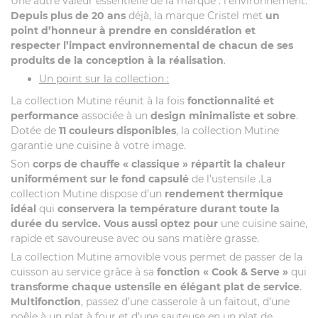
Une autre valeur essentielle de la marque : l’environnement.
Depuis plus de 20 ans
déjà, la marque Cristel met
un
point d’honneur à prendre en considération et
respecter l’impact environnemental de chacun de ses
produits de la conception à la réalisation
.
Un point sur la collection :
La collection Mutine réunit à la fois
fonctionnalité et
performance
associée à un
design minimaliste et sobre
.
Dotée de
11 couleurs disponibles
, la collection Mutine
garantie une cuisine à votre image.
Son
corps de chauffe « classique »
répartit la chaleur
uniformément sur le fond capsulé
de l’ustensile .La
collection Mutine dispose d’un
rendement thermique
idéal
qui
conservera la température durant toute la
durée du service. Vous aussi optez pour
une cuisine saine,
rapide et savoureuse avec ou sans matière grasse.
La collection Mutine amovible vous permet de passer de la
cuisson au service grâce à sa
fonction « Cook & Serve »
qui
transforme chaque ustensile en élégant plat de service
.
Multifonction
, passez d’une casserole à un faitout, d’une
poêle à un plat à four et d’une sauteuse en un plat de