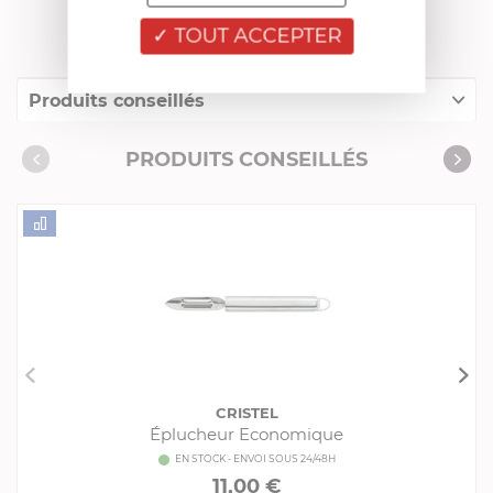
FRANCIS BATT RECOMMANDE
TOUT ACCEPTER
Produits conseillés
Consommables complémentaires
PRODUITS CONSEILLÉS
Livres de cuisine
CRISTEL
Éplucheur Economique
EN STOCK - ENVOI SOUS 24/48H
11,00 €