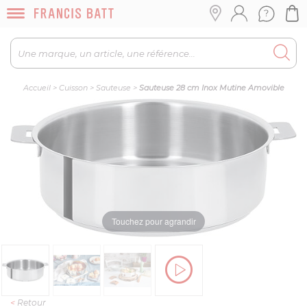
Accueil
>
Cuisson
>
Sauteuse
>
Sauteuse 28 cm Inox Mutine Amovible
Touchez pour agrandir
<
Retour