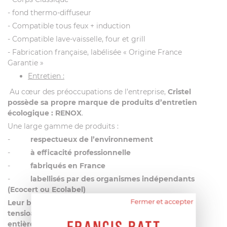
- fond thermo-diffuseur
- Compatible tous feux + induction
- Compatible lave-vaisselle, four et grill
- Fabrication française, labélisée « Origine France
Garantie »
Entretien :
Au cœur des préoccupations de l’entreprise,
Cristel
possède sa propre marque de produits d’entretien
écologique : RENOX
.
Une large gamme de produits :
-
respectueux de l’environnement
-
à
efficacité professionnelle
-
fabriqués en France
-
labellisés par des organismes indépendants
(Ecocert ou Ecolabel)
Fermer et accepter
Leur biodégradabilité est optimale grâce aux
tensioactifs d’origine végétale et à un emballage
entièrement recyclable
.