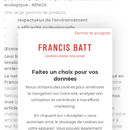
écologique : RENOX
.
Une large gamme de produits :
-
respectueux de l’environnement
-
à
efficacité professionnelle
Fermer et accepter
-
fabriqués en France
-
labellisés par des organismes indépendants
(Ecocert ou Ecolabel)
Leur biodégradabilité est optimale grâce aux
tensioactifs d’origine végétale et à un emballage
entièrement recyclable
.
Faites un choix pour vos
Le nettoyant Inox Renox labellisé Ecocert et fabriqué en
données
France
conviendra parfaitement pour l’entretien de votre
Nous utilisons des cookies pour améliorer
casserole dans le respect de l’homme et l’environnement.
la navigation sur notre site, analyser son
Nettoyez votre casserole tout inox avec le produit
Renox
utilisation et contribuer à nos efforts
Inox
spécifiquement conçu pour l’entretien
de votre
marketing.
article inox sans anti-adhérent
. De manière générale
n’utilisez pas d’éponge trop abrasive lors du lavage de votre
En cliquant sur « Accepter », vous
article culinaire.
Evitez les surchauffes
. En effet, grâce à
autorisez ainsi le stockage de cookies sur
leur fond thermo diffuseur haute performance, les articles
votre appareil. Vous pouvez également