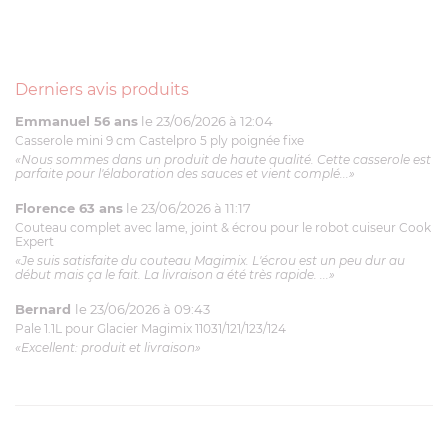
Derniers avis produits
Emmanuel 56 ans
le 23/06/2026 à 12:04
Casserole mini 9 cm Castelpro 5 ply poignée fixe
«Nous sommes dans un produit de haute qualité. Cette casserole est
parfaite pour l'élaboration des sauces et vient complé...»
Florence 63 ans
le 23/06/2026 à 11:17
Couteau complet avec lame, joint & écrou pour le robot cuiseur Cook
Expert
«Je suis satisfaite du couteau Magimix. L'écrou est un peu dur au
début mais ça le fait. La livraison a été très rapide. ...»
Bernard
le 23/06/2026 à 09:43
Pale 1.1L pour Glacier Magimix 11031/121/123/124
«Excellent: produit et livraison»