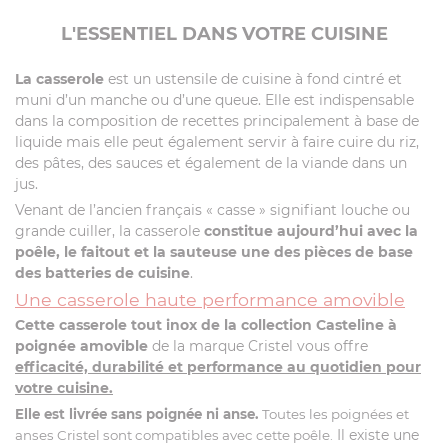
Vidéos
L'ESSENTIEL DANS VOTRE CUISINE
Produits compatibles
La casserole
est un ustensile de cuisine à fond cintré et
Recettes avec cet article
muni d’un manche ou d’une queue. Elle est indispensable
dans la composition de recettes principalement à base de
liquide mais elle peut également servir à faire cuire du riz,
des pâtes, des sauces et également de la viande dans un
jus.
Venant de l’ancien français « casse » signifiant louche ou
grande cuiller, la casserole
constitue aujourd’hui avec la
poêle, le faitout et la sauteuse une des pièces de base
des batteries de cuisine
.
Une casserole haute performance amovible
Cette casserole tout inox de la collection Casteline à
poignée amovible
de la marque Cristel vous offre
efficacité, durabilité et performance au quotidien pour
votre cuisine.
Elle est livrée sans poignée ni anse.
Toutes les poignées et
Il existe une
anses Cristel sont compatibles avec cette poêle.