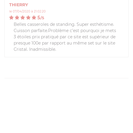
THIERRY
le 07/04/2020 à 21:02:20
5
/
5
Belles casseroles de standing. Super esthétisme.
Cuisson parfaite.Problème c’est pourquoi je mets
3 étoiles prix pratiqué par ce site est supérieur de
presque 100e par rapport au même set sur le site
Cristal. Inadmissible.