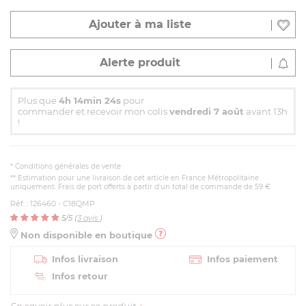
Ajouter à ma liste
Alerte produit
Plus que
4h 14min 23s
pour
commander et recevoir mon colis
vendredi 7 août
avant 13h
!
*
Conditions générales de vente
** Estimation pour une livraison de cet article en France Métropolitaine
uniquement. Frais de port offerts à partir d'un total de commande de 59 €
Réf. : 126460 - C18QMP
5
/5 (
3
avis
)
Non disponible en boutique
Infos livraison
Infos paiement
Infos retour
En savoir plus sur ce produit
+