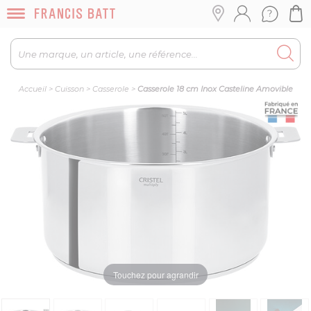
Accueil
>
Cuisson
>
Casserole
>
Casserole 18 cm Inox Casteline Amovible
Touchez pour agrandir