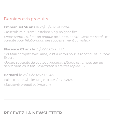
Derniers avis produits
Emmanuel 56 ans
le 23/06/2026 à 12:04
Casserole mini 9 cm Castelpro 5 ply poignée fixe
«Nous sommes dans un produit de haute qualité. Cette casserole est
parfaite pour l'élaboration des sauces et vient complé...»
Florence 63 ans
le 23/06/2026 à 11:17
Couteau complet avec lame, joint & écrou pour le robot cuiseur Cook
Expert
«Je suis satisfaite du couteau Magimix. L'écrou est un peu dur au
début mais ça le fait. La livraison a été très rapide. ...»
Bernard
le 23/06/2026 à 09:43
Pale 1.1L pour Glacier Magimix 11031/121/123/124
«Excellent: produit et livraison»
RECEVEZ LA NEWSLETTER