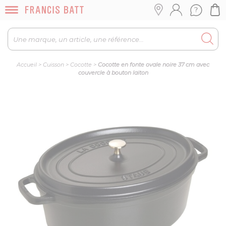
Accueil
>
Cuisson
>
Cocotte
>
Cocotte en fonte ovale noire 37 cm avec
couvercle à bouton laiton