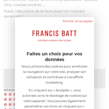
rôtis, volailles entières ...
Staub, l’assurance de se faire plaisir en cuisinant
sainement !
Fermer et accepter
AIDE AU CHOIX
AVIS CLIENT
Faites un choix pour vos
données
Nous utilisons des cookies pour améliorer
la navigation sur notre site, analyser son
NOTE MOYENNE
utilisation et contribuer à nos efforts
Pas encore de note
marketing.
RÉSUMÉ
En cliquant sur « Accepter », vous
(0)
autorisez ainsi le stockage de cookies sur
(0)
votre appareil. Vous pouvez également
(0)
paramétrer vos choix en cliquant sur «