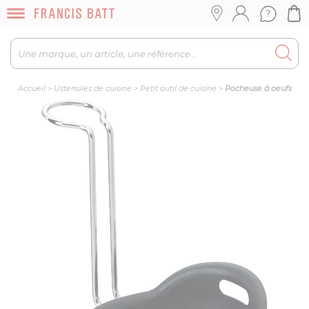
Accueil
>
Ustensiles de cuisine
>
Petit outil de cuisine
>
Pocheuse á oeufs