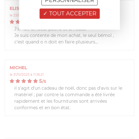
PERSONNALISER
ELISABETH
TOUT ACCEPTER
le 23/01/2025 à 14:33:17
5
/
5
J'ai fait un oeuf poché et ai réussi
Je suis contente de mon achat, le seul bémol ,
c'est quand o n doit en faire plusieurs...
MICHEL
le 31/10/2023 à 11:36:21
5
/
5
il s'agit d'un cadeau de noël, donc pas d'avis sur le
matériel ; par contre la commande a été livrée
rapidement et les fournitures sont arrivées
conformes et en bon état.