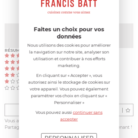
Faites un choix pour vos
NOTE MOYENNE
5
/
5
(2 avis)
données
Nous utilisons des cookies pour améliorer
RÉSUMÉ
la navigation sur notre site, analyser son
(2)
utilisation et contribuer à nos efforts
(0)
marketing.
(0)
(0)
En cliquant sur « Accepter », vous
(0)
autorisez ainsi le stockage de cookies sur
(0)
votre appareil. Vous pouvez également
paramétrer vos choix en cliquant sur «
Personnaliser »
Déposer un avis
Vous pouvez aussi
continuer sans
accepter
Vous avez acheté ce produit sur francisbatt.com ?
Partagez votre avis avec les autres clients dès maintenant !