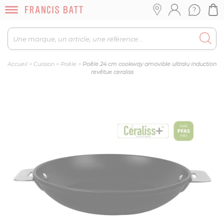
Accueil
>
Cuisson
>
Poêle
>
Poêle 24 cm cookway amovible ultralu induction
revêtue ceraliss