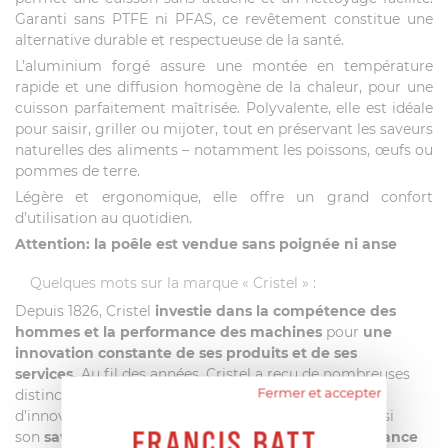
Garanti sans PTFE ni PFAS, ce revêtement constitue une
alternative durable et respectueuse de la santé.
L’aluminium forgé assure une montée en température
rapide et une diffusion homogène de la chaleur, pour une
cuisson parfaitement maîtrisée. Polyvalente, elle est idéale
pour saisir, griller ou mijoter, tout en préservant les saveurs
naturelles des aliments – notamment les poissons, œufs ou
pommes de terre.
Légère et ergonomique, elle offre un grand confort
d’utilisation au quotidien.
Attention: la poêle est vendue sans poignée ni anse
Quelques mots sur la marque « Cristel » :
Depuis 1826, Cristel
investie dans la compétence des
hommes et la performance des machines
pour
une
innovation constante de ses produits et de ses
services.
Au fil des années, Cristel a reçu de nombreuses
Fermer et accepter
distinctions récompensant notamment sa politique
d’innovation, la qualité de sa relation client, mais aussi
son
savoir-faire 100% français
. Le
label
« Origine France