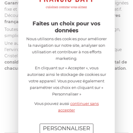
Garantie »
obtenue fin 2012 pour ses collections à poignées
fixe et amovible en est le témoignage le plus significatif.
Découvrez l’
Excellence
en matière
d’articles culinaires
français
!
Faites un choix pour vos
Toutes les collections Cristel offrent ergonomie, design,
données
simplicité d’utilisation, et technicité.
Nous utilisons des cookies pour améliorer
Une autre valeur essentielle de la marque :
la navigation sur notre site, analyser son
l’environnement.
Depuis plus de 20 ans
déjà, la marque
utilisation et contribuer à nos efforts
Cristel met
un point d’honneur à prendre en
marketing.
considération et respecter l’impact environnemental de
En cliquant sur « Accepter », vous
chacun de ses produits de la conception à la réalisation
.
autorisez ainsi le stockage de cookies sur
votre appareil. Vous pouvez également
paramétrer vos choix en cliquant sur «
AIDE AU CHOIX
Personnaliser »
Vous pouvez aussi
continuer sans
AVIS CLIENT
accepter
PERSONNALISER