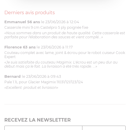
Derniers avis produits
Emmanuel 56 ans
le 23/06/2026 à 12:04
Casserole mini 9 cm Castelpro 5 ply poignée fixe
«Nous sommes dans un produit de haute qualité. Cette casserole est
parfaite pour l'élaboration des sauces et vient complé...»
Florence 63 ans
le 23/06/2026 à 11:17
Couteau complet avec lame, joint & écrou pour le robot cuiseur Cook
Expert
«Je suis satisfaite du couteau Magimix. L'écrou est un peu dur au
début mais ça le fait. La livraison a été très rapide. ...»
Bernard
le 23/06/2026 à 09:43
Pale 1.1L pour Glacier Magimix 11031/121/123/124
«Excellent: produit et livraison»
RECEVEZ LA NEWSLETTER