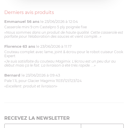
Derniers avis produits
Emmanuel 56 ans
le 23/06/2026 à 12:04
Casserole mini 9 cm Castelpro 5 ply poignée fixe
«Nous sommes dans un produit de haute qualité. Cette casserole est
parfaite pour l'élaboration des sauces et vient complé...»
Florence 63 ans
le 23/06/2026 à 11:17
Couteau complet avec lame, joint & écrou pour le robot cuiseur Cook
Expert
«Je suis satisfaite du couteau Magimix. L'écrou est un peu dur au
début mais ça le fait. La livraison a été très rapide. ...»
Bernard
le 23/06/2026 à 09:43
Pale 1.1L pour Glacier Magimix 11031/121/123/124
«Excellent: produit et livraison»
RECEVEZ LA NEWSLETTER