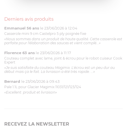
Derniers avis produits
Emmanuel 56 ans
le 23/06/2026 à 12:04
Casserole mini 9 cm Castelpro 5 ply poignée fixe
«Nous sommes dans un produit de haute qualité. Cette casserole est
parfaite pour l'élaboration des sauces et vient complé...»
Florence 63 ans
le 23/06/2026 à 11:17
Couteau complet avec lame, joint & écrou pour le robot cuiseur Cook
Expert
«Je suis satisfaite du couteau Magimix. L'écrou est un peu dur au
début mais ça le fait. La livraison a été très rapide. ...»
Bernard
le 23/06/2026 à 09:43
Pale 1.1L pour Glacier Magimix 11031/121/123/124
«Excellent: produit et livraison»
RECEVEZ LA NEWSLETTER