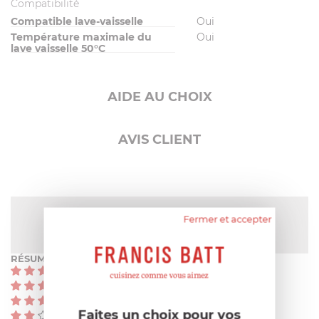
Compatibilité
Compatible lave-vaisselle
Oui
Température maximale du
Oui
lave vaisselle 50°C
AIDE AU CHOIX
AVIS CLIENT
NOTE MOYENNE
Fermer et accepter
Pas encore de note
RÉSUMÉ
(0)
(0)
(0)
Faites un choix pour vos
(0)