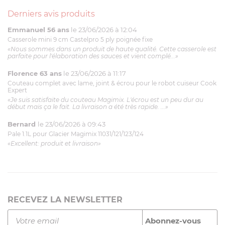
Derniers avis produits
Emmanuel 56 ans
le 23/06/2026 à 12:04
Casserole mini 9 cm Castelpro 5 ply poignée fixe
«Nous sommes dans un produit de haute qualité. Cette casserole est
parfaite pour l'élaboration des sauces et vient complé...»
Florence 63 ans
le 23/06/2026 à 11:17
Couteau complet avec lame, joint & écrou pour le robot cuiseur Cook
Expert
«Je suis satisfaite du couteau Magimix. L'écrou est un peu dur au
début mais ça le fait. La livraison a été très rapide. ...»
Bernard
le 23/06/2026 à 09:43
Pale 1.1L pour Glacier Magimix 11031/121/123/124
«Excellent: produit et livraison»
RECEVEZ LA NEWSLETTER