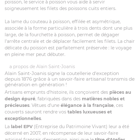
poisson, le service à poisson vous aide à servir
soigneusement les filets des poissons cuits entiers.
La lame du couteau à poisson, effilée et asymétrique,
associée à la forme particulière à trois dents dont une plus
large, de la fourchette à poisson, permet de dégager
l'arrête centrale et de déplacer facilement les filets. La chair
délicate du poisson est parfaitement préservée : le voyage
en pleine mer peut débuter.
a propos de Alain Saint-Joanis
Alain Saint-Joanis signe la coutellerie d'exception
depuis 1876 grâce à un savoir-faire artisanal transmis de
génération en génération !
Artisans emprunts d'histoire, ils conçoivent des
pièces au
design épuré
, fabriquées dans des
matières nobles et
précieuses
. Vêtues d'une
élégance à la française
, ces
couverts sauront rendre vos
tables luxueuses et
exceptionnelles
.
La
label EPV
(Entreprise du Patrimoine Vivant) leur a été
décerné en 2007, en récompense de leur savoir-faire
artisinal français d'exception, ainsi que le
titre d'Atelier