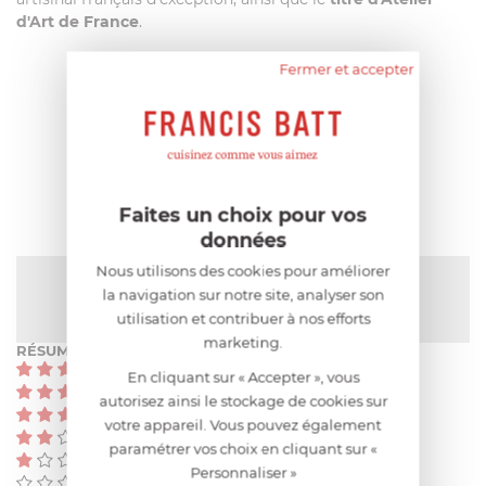
d'Art de France
.
Fermer et accepter
AIDE AU CHOIX
AVIS CLIENT
Faites un choix pour vos
données
Nous utilisons des cookies pour améliorer
NOTE MOYENNE
la navigation sur notre site, analyser son
Pas encore de note
utilisation et contribuer à nos efforts
marketing.
RÉSUMÉ
(0)
En cliquant sur « Accepter », vous
(0)
autorisez ainsi le stockage de cookies sur
(0)
votre appareil. Vous pouvez également
(0)
paramétrer vos choix en cliquant sur «
(0)
Personnaliser »
(0)