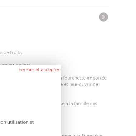
 de fruits.
la pause goûter.
Fermer et accepter
Médicis introduit également la fourchette importée
es avant le service du fromage et leur ouvrir de
ts qui indique son appartenance à la famille des
on utilisation et
énération en génération !
récieuses
. Vêtues d'une
élégance à la française
,