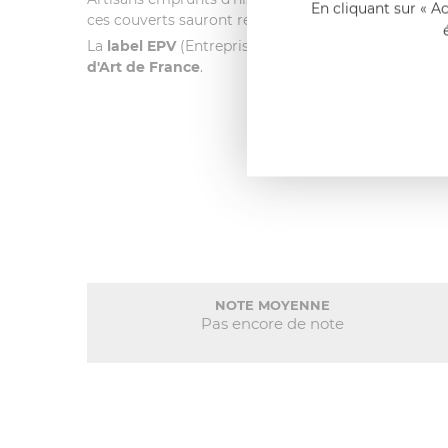
En cliquant sur « A
ces couverts sauront rendre vos
tables luxueuses e
La
label EPV
(Entreprise du Patrimoine Vivant) leur 
d'Art de France
.
NOTE MOYENNE
Pas encore de note