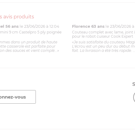
s avis produits
l 56 ans
le 23/06/2026 à 12:04
Florence 63 ans
le 23/06/2026 à 
mini 9 cm Castelpro 5 ply poignée
Couteau complet avec lame, joint 
pour le robot cuiseur Cook Expert
mmes dans un produit de haute
«Je suis satisfaite du couteau Mag
ette casserole est parfaite pour
L'écrou est un peu dur au début ma
ion des sauces et vient complé...»
fait. La livraison a été très rapide. ..