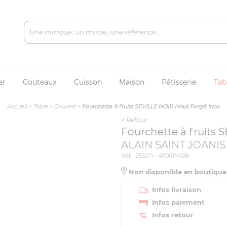
er
Couteaux
Cuisson
Maison
Pâtisserie
Tab
Accueil
>
Table
>
Couvert
>
Fourchette à fruits SEVILLE NOIR Haut Forgé Inox
<
Retour
Fourchette à fruits 
ALAIN SAINT JOANIS
Réf. : 253271 - 40001N026
Non disponible en boutiqu
Infos livraison
Infos paiement
Infos retour