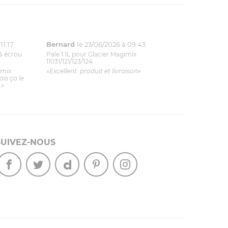
11:17
Bernard
le 23/06/2026 à 09:43
& écrou
Pale 1.1L pour Glacier Magimix
11031/121/123/124
imix.
«Excellent: produit et livraison»
is ça le
.»
SUIVEZ-NOUS