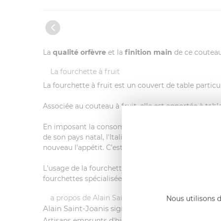
La
qualité orfèvre
et la
finition main
de ce couteau 
La fourchette à fruit
La fourchette à fruit est un couvert de table particu
Associée au couteau à fruit, elle est apportée à tabl
En imposant la consommation de poires cuites à la c
de son pays natal, l'Italie. Considérés comme digesti
nouveau l'appétit. C’est de cette tradition qu’est née
L'usage de la fourchette s'est diversifié avec le tem
fourchettes spécialisées.
a propos de Alain Saint-Joanis
Nous utilisons d
Alain Saint-Joanis signe la coutellerie d'excepti
Artisans emprunts d'histoire, ils conçoivent des
piè