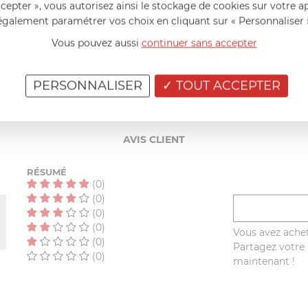
ccepter », vous autorisez ainsi le stockage de cookies sur votre a
t exceptionnelles
.
également paramétrer vos choix en cliquant sur « Personnaliser 
a été décerné en 2007, en récompense de leur savoir-faire artisina
Vous pouvez aussi
continuer sans accepter
PERSONNALISER
TOUT ACCEPTER
AIDE AU CHOIX
AVIS CLIENT
RÉSUMÉ
(0)
(0)
(0)
(0)
Vous avez achet
(0)
Partagez votre a
(0)
maintenant !