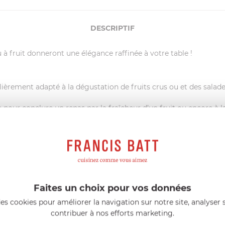
DESCRIPTIF
à fruit donneront une élégance raffinée à votre table !
lièrement adapté à la dégustation de fruits crus ou et des salades
e pour conclure un repas par la fraîcheur d’un fruit ou encore à 
our du roi vers la première moitié du 16e siècle, Catherine de 
fs, ces fruits étaient servis pour rafraîchir la bouche des conviv
 l’expression "discuter entre la poire et le fromage".
ps mais la fourchette à fruit a su préserver sa forme à trois den
Faites un choix pour vos données
es cookies pour améliorer la navigation sur notre site, analyser s
on depuis 1876 grâce à un savoir-faire artisanal transmis de g
contribuer à nos efforts marketing.
ces au design épuré
, fabriquées dans des
matières nobles et p