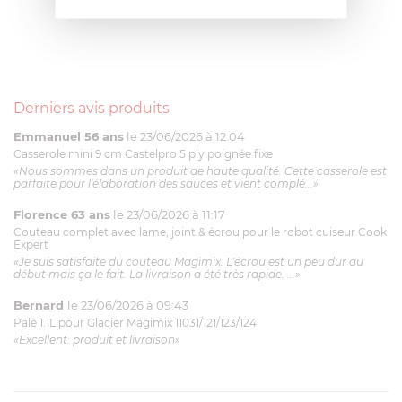
Derniers avis produits
Emmanuel 56 ans
le 23/06/2026 à 12:04
Casserole mini 9 cm Castelpro 5 ply poignée fixe
«Nous sommes dans un produit de haute qualité. Cette casserole est
parfaite pour l'élaboration des sauces et vient complé...»
Florence 63 ans
le 23/06/2026 à 11:17
Couteau complet avec lame, joint & écrou pour le robot cuiseur Cook
Expert
«Je suis satisfaite du couteau Magimix. L'écrou est un peu dur au
début mais ça le fait. La livraison a été très rapide. ...»
Bernard
le 23/06/2026 à 09:43
Pale 1.1L pour Glacier Magimix 11031/121/123/124
«Excellent: produit et livraison»