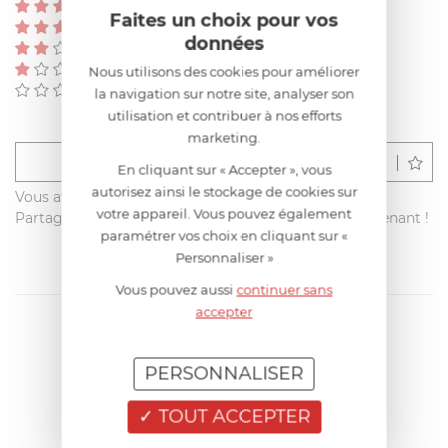
(0)
Faites un choix pour vos
(0)
données
(0)
(0)
Nous utilisons des cookies pour améliorer
(0)
la navigation sur notre site, analyser son
utilisation et contribuer à nos efforts
marketing.
Déposer un avis
En cliquant sur « Accepter », vous
autorisez ainsi le stockage de cookies sur
Vous avez acheté ce produit sur francisbatt.com ?
votre appareil. Vous pouvez également
Partagez votre avis avec les autres clients dès maintenant !
paramétrer vos choix en cliquant sur «
Personnaliser »
Vous pouvez aussi
continuer sans
accepter
PERSONNALISER
TOUT ACCEPTER