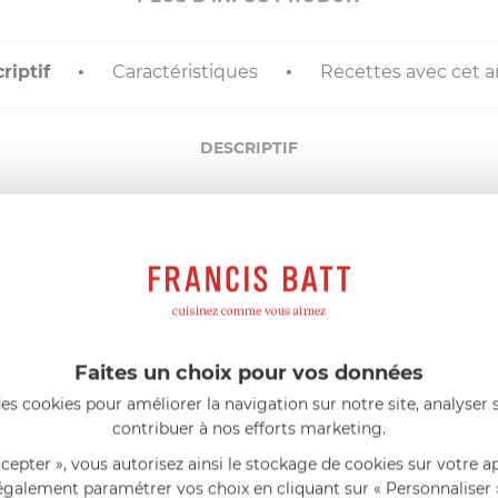
riptif
Caractéristiques
Recettes avec cet ar
DESCRIPTIF
poule en
acier inoxydable
avec un fond revêtu de
silicone.
vail.
il de travail.
Faites un choix pour vos données
es cookies pour améliorer la navigation sur notre site, analyser s
AIDE AU CHOIX
contribuer à nos efforts marketing.
ccepter », vous autorisez ainsi le stockage de cookies sur votre a
également paramétrer vos choix en cliquant sur « Personnaliser 
AVIS CLIENT