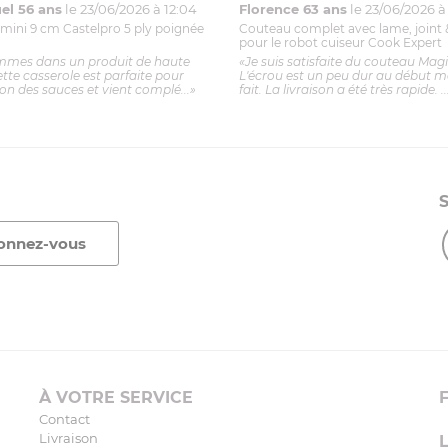
l 56 ans
le 23/06/2026 à 12:04
Florence 63 ans
le 23/06/2026 à 
mini 9 cm Castelpro 5 ply poignée
Couteau complet avec lame, joint 
pour le robot cuiseur Cook Expert
mmes dans un produit de haute
«Je suis satisfaite du couteau Mag
ette casserole est parfaite pour
L'écrou est un peu dur au début ma
ion des sauces et vient complé...»
fait. La livraison a été très rapide. ..
À VOTRE SERVICE
Contact
Livraison