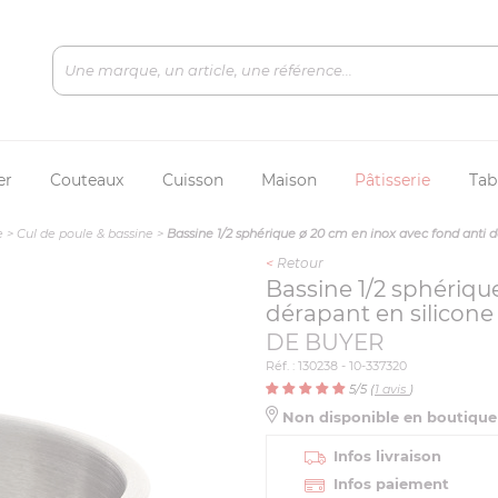
er
Couteaux
Cuisson
Maison
Pâtisserie
Tab
e
>
Cul de poule & bassine
>
Bassine 1/2 sphérique ø 20 cm en inox avec fond anti d
<
Retour
Bassine 1/2 sphériqu
dérapant en silicone
DE BUYER
Réf. : 130238 - 10-337320
5
/5 (
1
avis
)
Non disponible en boutiqu
Infos livraison
Infos paiement