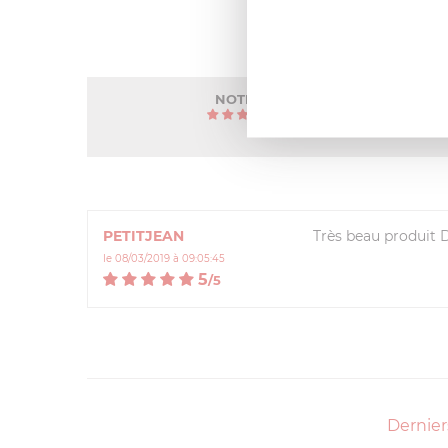
NOTE MOYENNE
5
/
5
(1 avis)
PETITJEAN
Très beau produit 
le 08/03/2019 à 09:05:45
5
/
5
Dernier