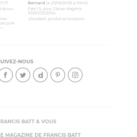
11:17
Bernard
le 23/06/2026 à 09:43
& écrou
Pale 1.1L pour Glacier Magimix
11031/121/123/124
imix.
«Excellent: produit et livraison»
is ça le
.»
SUIVEZ-NOUS
FRANCIS BATT & VOUS
LE MAGAZINE DE FRANCIS BATT