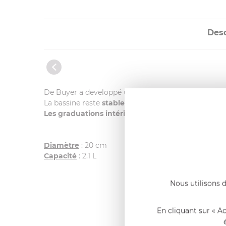
Desc
De Buyer a developpé une nouvelle bassine cul-de-
La bassine reste
stable
, ne dérape jamais lors du tra
Les graduations intérieures
en font un véritable out
Diamètre
: 20 cm
Capacité
: 2.1 L
Nous utilisons d
En cliquant sur « A