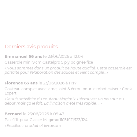
Derniers avis produits
Emmanuel 56 ans
le 23/06/2026 à 12:04
Casserole mini 9 cm Castelpro 5 ply poignée fixe
«Nous sommes dans un produit de haute qualité. Cette casserole est
parfaite pour l'élaboration des sauces et vient complé...»
Florence 63 ans
le 23/06/2026 à 11:17
Couteau complet avec lame, joint & écrou pour le robot cuiseur Cook
Expert
«Je suis satisfaite du couteau Magimix. L'écrou est un peu dur au
début mais ça le fait. La livraison a été très rapide. ...»
Bernard
le 23/06/2026 à 09:43
Pale 1.1L pour Glacier Magimix 11031/121/123/124
«Excellent: produit et livraison»