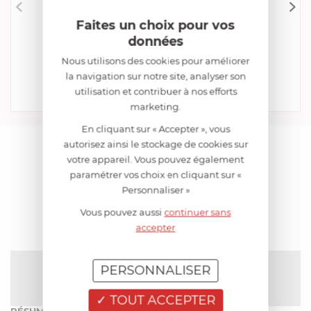
Faites un choix pour vos
CRISTEL
données
Presse Purée
Nous utilisons des cookies pour améliorer
EN STOCK - ENVOI SOUS 24/48H
29,52 €
la navigation sur notre site, analyser son
utilisation et contribuer à nos efforts
Acheter
Comparer
marketing.
En cliquant sur « Accepter », vous
autorisez ainsi le stockage de cookies sur
AIDE AU CHOIX
votre appareil. Vous pouvez également
paramétrer vos choix en cliquant sur «
Personnaliser »
AVIS CLIENT
Vous pouvez aussi
continuer sans
accepter
NOTE MOYENNE
PERSONNALISER
Pas encore de note
TOUT ACCEPTER