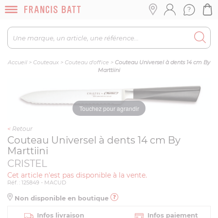
Accueil
>
Couteaux
>
Couteau d'office
>
Couteau Universel à dents 14 cm By
Marttiini
Touchez pour agrandir
<
Retour
Couteau Universel à dents 14 cm By
Marttiini
CRISTEL
Cet article n'est pas disponible à la vente.
Réf. : 125849 - MACUD
Non disponible en boutique
Infos livraison
Infos paiement