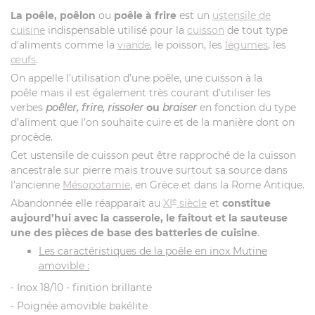
La poêle, poêlon
ou
poêle à frire
est un
ustensile de
cuisine
indispensable utilisé pour la
cuisson
de tout type
d'aliments comme la
viande
, le poisson, les
légumes
, les
œufs
.
On appelle l’utilisation d’une poêle, une cuisson à la
poêle mais il est également très courant d’utiliser les
verbes
poêler, frire, rissoler
ou
braiser
en fonction du type
d’aliment que l’on souhaite cuire et de la manière dont on
procède.
Cet ustensile de cuisson peut être rapproché de la cuisson
ancestrale sur pierre mais trouve surtout sa source dans
l'ancienne
Mésopotamie
, en Grèce et dans la Rome Antique.
e
Abandonnée elle réapparait au
XI
siècle
et
constitue
aujourd’hui avec la casserole, le faitout et la sauteuse
une des pièces de base des batteries de cuisine
.
Les caractéristiques de la poêle en inox Mutine
amovible :
- Inox 18/10 - finition brillante
- Poignée amovible bakélite