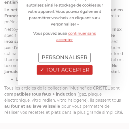
entièrement recyclable
.
autorisez ainsi le stockage de cookies sur
Le nettoyant Inox Renox labellisé Ecocert et fabriqué en
votre appareil. Vous pouvez également
France
conviendra parfaitement pour l’entretien de votre
paramétrer vos choix en cliquant sur «
poêle dans le respect de l’homme et l’environnement.
Personnaliser »
Nettoyez votre poêle tout inox avec le produit
Renox Inox
Vous pouvez aussi
continuer sans
spécifiquement conçu pour l’entretien
de votre article
accepter
inox sans anti-adhérent
. De manière générale n’utilisez
pas d’éponge trop abrasive lors du lavage de votre article
culinaire.
Evitez les surchauffes
. En effet, grâce à leur fond
PERSONNALISER
thermo diffuseur haute performance, les articles Cristel ont
besoin de peu d’énergie pour un rendement optimal.
Ne
TOUT ACCEPTER
jamais utiliser d’eau de Javel dans vos produits Cristel.
La compatibilité :
Tous les articles de la collection "Mutine" de CRISTEL sont
compatibles tous feux + induction
(gaz, plaque
électronique, vitro radian, vitro halogène). Ils passent tous
au four et au lave vaisselle
pour vous permettre de
réaliser vos recettes et plats dans la plus grande simplicité.