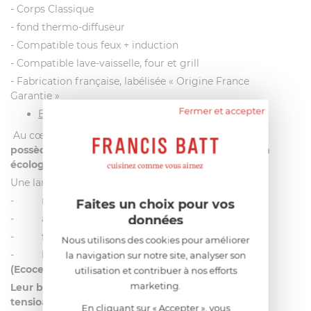
- Corps Classique
- fond thermo-diffuseur
- Compatible tous feux + induction
- Compatible lave-vaisselle, four et grill
- Fabrication française, labélisée « Origine France
Garantie »
Fermer et accepter
Entretien :
Au cœur des préoccupations de l’entreprise,
Cristel
possède sa propre marque de produits d’entretien
écologique : RENOX
.
Une large gamme de produits :
-
respectueux de l’environnement
Faites un choix pour vos
données
-
à
efficacité professionnelle
-
fabriqués en France
Nous utilisons des cookies pour améliorer
-
labellisés par des organismes indépendants
la navigation sur notre site, analyser son
(Ecocert ou Ecolabel)
utilisation et contribuer à nos efforts
marketing.
Leur biodégradabilité est optimale grâce aux
tensioactifs d’origine végétale et à un emballage
En cliquant sur « Accepter », vous