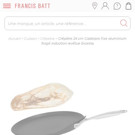
Accueil
>
Cuisson
>
Crêpière
>
Crêpière 24 cm Castelpro fixe aluminium
forgé induction revêtue Exceliss