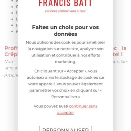
Hauteur Totale :
7,20 cm
Profondeur de la Cuve :
0,00 cm
Longueur de la Poignée :
18,50 cm
Largeur :
24,80 cm
Hauteur sans Couvercle :
44,50 cm
Faites un choix pour vos
Poids :
0,92 kg
données
Nous utilisons des cookies pour améliorer
Profitez d'une Cuisine Créative avec la
la navigation sur notre site, analyser son
Crêpière 24cm Castel Pro Ultralu de Cristel !
utilisation et contribuer à nos efforts
marketing.
Note : La version avec poignée fixe est disponible
uniquement en 28 cm.
En cliquant sur « Accepter », vous
Article non rechapable.
autorisez ainsi le stockage de cookies sur
votre appareil. Vous pouvez également
paramétrer vos choix en cliquant sur «
Personnaliser »
AIDE AU CHOIX
Vous pouvez aussi
continuer sans
accepter
AVIS CLIENT
PERSONNALISER