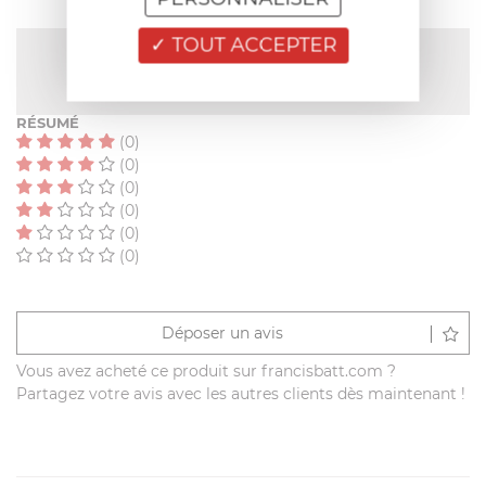
TOUT ACCEPTER
NOTE MOYENNE
Pas encore de note
RÉSUMÉ
(0)
(0)
(0)
(0)
(0)
(0)
Déposer un avis
Vous avez acheté ce produit sur francisbatt.com ?
Partagez votre avis avec les autres clients dès maintenant !