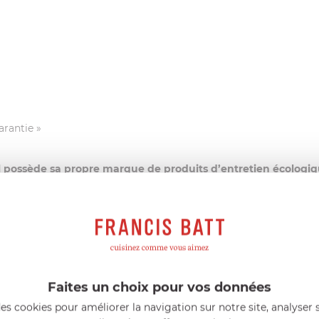
arantie »
el possède sa propre marque de produits d’entretien écologi
s (Ecocert ou Ecolabel)
sioactifs d’origine végétale et à un emballage entièrement r
Faites un choix pour vos données
riqué en France
conviendra parfaitement pour l’entretien de vot
es cookies pour améliorer la navigation sur notre site, analyser s