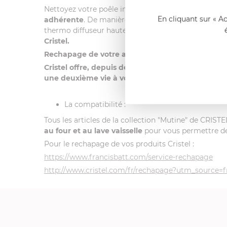
Nettoyez votre poêle inox avec anti-adhérent Excali
En cliquant sur « A
adhérente
. De manière générale n’utilisez pas d’ép
thermo diffuseur haute performance, les articles C
Cristel.
Rechapage de votre anti-adhérent
Cristel offre, depuis de nombreuses années, à se
une deuxième vie à votre poêle !
La compatibilité :
Tous les articles de la collection "Mutine" de CRIST
au four et au lave vaisselle
pour vous permettre de r
Pour le rechapage de vos produits Cristel :
https://www.francisbatt.com/service-rechapage
http://www.cristel.com/fr/rechapage?utm_sour