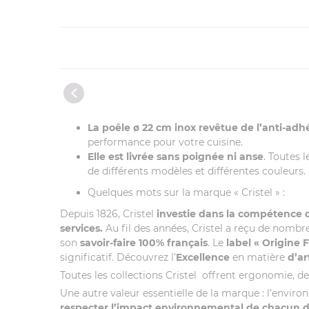
La poêle ø 22 cm inox revêtue de l’anti-adh
performance pour votre cuisine.
Elle est livrée sans poignée ni anse
. Toutes 
de différents modèles et différentes couleurs.
Quelques mots sur la marque « Cristel » :
Depuis 1826, Cristel
investie dans la compétence
services.
Au fil des années, Cristel a reçu de nombr
son
savoir-faire 100% français
. Le
label
« Origine 
significatif. Découvrez l’
Excellence
en matière
d’ar
Toutes les collections Cristel offrent ergonomie, desi
Une autre valeur essentielle de la marque : l’envir
respecter l’impact environnemental de chacun de 