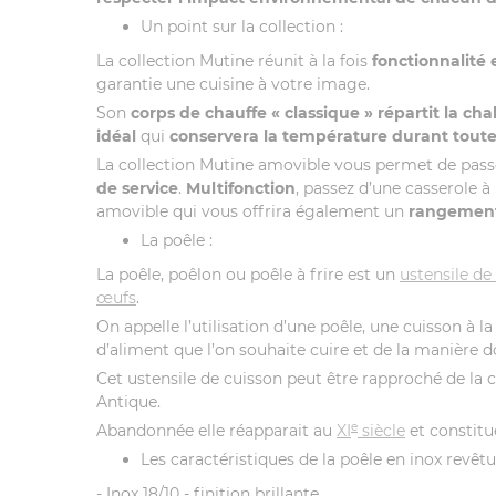
Un point sur la collection :
La collection Mutine réunit à la fois
fonctionnalité
garantie une cuisine à votre image.
Son
corps de chauffe « classique »
répartit la ch
idéal
qui
conservera la température durant toute
La collection Mutine amovible vous permet de passe
de service
.
Multifonction
, passez d’une casserole à
amovible qui vous offrira également un
rangemen
La poêle :
La poêle, poêlon ou poêle à frire est un
ustensile de
œufs
.
On appelle l’utilisation d’une poêle, une cuisson à l
d’aliment que l’on souhaite cuire et de la manière 
Cet ustensile de cuisson peut être rapproché de la 
Antique.
e
Abandonnée elle réapparait au
XI
siècle
et constitue
Les caractéristiques de la poêle en inox revêt
- Inox 18/10 - finition brillante