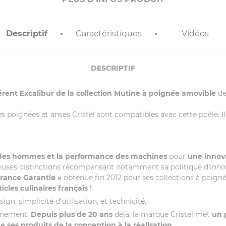
Descriptif
Caractéristiques
Vidéos
DESCRIPTIF
érent Excalibur de la collection Mutine à poignée amovible
de 
les poignées et anses Cristel sont compatibles avec cette poêle. I
 des hommes et la performance des machines
pour
une innova
euses distinctions récompensant notamment sa politique d’innovati
France Garantie »
obtenue fin 2012 pour ses collections à poigné
ticles culinaires français
!
gn, simplicité d’utilisation, et technicité.
onnement.
Depuis plus de 20 ans
déjà, la marque Cristel met
un 
ses produits de la conception à la réalisation
.