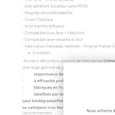
- Anti-adhérent Excalibur sans PFOA
- Poignée amovible bakélite
- Corps Classique
- fond thermo-diffuseur
- Compatible tous feux + induction
- Compatible lave-vaisselle et four
- Fabrication française, labélisée « Origine France G
Entretien :
Au cœur des préoccupations de l’entreprise,
Crist
Une large gamme de produits :
-
respectueux de l’environnement
-
à
efficacité professionnelle
-
fabriqués en France
-
labellisés par des organismes indépendant
Leur biodégradabilité est optimale grâce aux ten
Le nettoyant Inox Renox labellisé Ecocert et fab
Nous utilisons d
l’environnement.