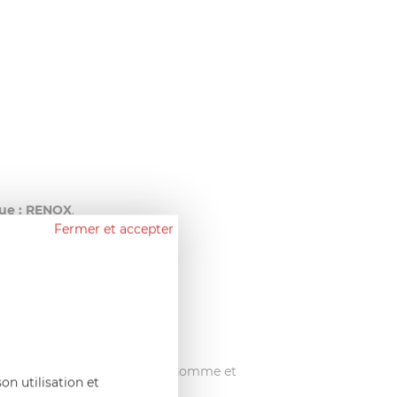
que : RENOX
.
Fermer et accepter
ecyclable
.
re poêle dans le respect de l’homme et
on utilisation et