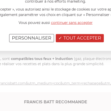
contribuer à nos efforts marketing.
bur à l’aide d’une éponge douce et du produit vaisselle Renox.
Ne
ccepter », vous autorisez ainsi le stockage de cookies sur votre a
onge trop abrasive lors du lavage de votre article culinaire.
Evite
également paramétrer vos choix en cliquant sur « Personnaliser 
ristel ont besoin de peu d’énergie pour un rendement optimal.
Ne
Vous pouvez aussi
continuer sans accepter
s consommateurs, la possibilité de rechaper leur poêle anti
PERSONNALISER
TOUT ACCEPTER
EL sont
compatibles tous feux + induction
(gaz, plaque électroni
éaliser vos recettes et plats dans la plus grande simplicité.
ce=francisbatt.com&utm_medium=cpc&utm_term=rechapage&ut
FRANCIS BATT RECOMMANDE