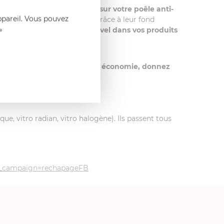
 jamais utiliser Renox Inox sur votre poêle anti-
ppareil. Vous pouvez
z les surchauffes
. En effet, grâce à leur fond
»
 jamais utiliser d’eau de Javel dans vos produits
-adhérente. Entre écologie et économie, donnez
que, vitro radian, vitro halogène). Ils passent tous
m_campaign=rechapageFB