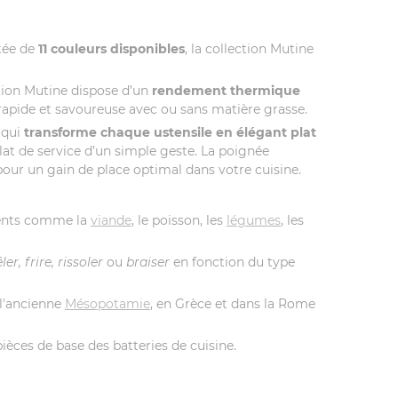
tée de
11 couleurs disponibles
, la collection Mutine
ction Mutine dispose d’un
rendement thermique
 rapide et savoureuse avec ou sans matière grasse.
qui
transforme chaque ustensile en élégant plat
plat de service d’un simple geste. La poignée
pour un gain de place optimal dans votre cuisine.
ments comme la
viande
, le poisson, les
légumes
, les
ler, frire, rissoler
ou
braiser
en fonction du type
 l'ancienne
Mésopotamie
, en Grèce et dans la Rome
pièces de base des batteries de cuisine.