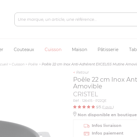
er
Couteaux
Cuisson
Maison
Pâtisserie
Tab
cueil
>
Cuisson
>
Poêle
>
Poêle 22 cm Inox Anti-Adhérent EXCELISS Mutine Amovi
<
Retour
Poêle 22 cm Inox An
Amovible
CRISTEL
Réf. : 126415 - P22QE
5
/5 (
1
avis
)
Non disponible en boutiqu
Infos livraison
Infos paiement