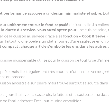
 et performance
associée à un
design minimaliste et sobre
. Do
aleur uniformément sur le fond capsulé
de l’ustensile .La colle
 la durée du service. Vous aussi optez pour
une cuisine saine,
r de la cuisson au service grâce à sa
fonction « Cook & Serve »
 un faitout, d’une poêle à un plat à four et d’une sauteuse en un 
t compact
:
chaque article s’emboite les uns dans les autres
 cuisine
indispensable utilisé pour la
cuisson
de tout type d'ali
a poêle mais il est également très courant d’utiliser les verbes
poê
dont on procède.
cuisson ancestrale sur pierre mais trouve surtout sa source dans
 aujourd’hui avec la casserole, le faitout et la sauteuse une des 
ue de l’anti-adhérent Excalibur Mutine amovible :