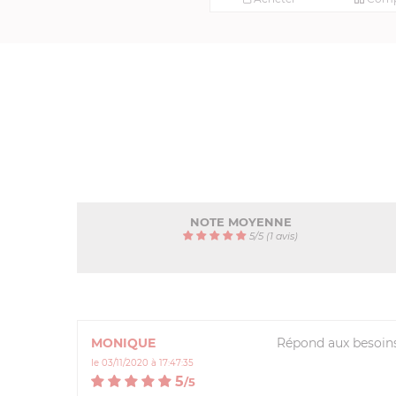
NOTE MOYENNE
5
/
5
(1 avis)
MONIQUE
Répond aux besoins
le 03/11/2020 à 17:47:35
5
/
5