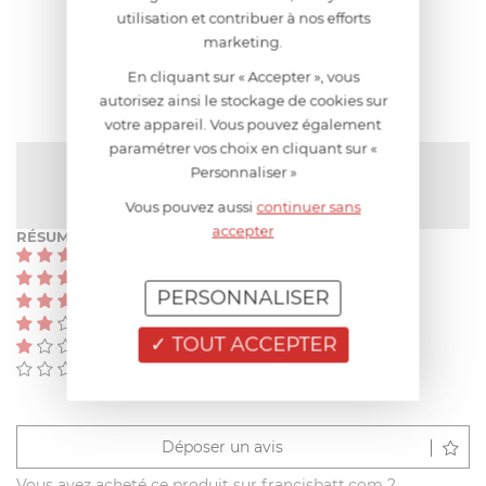
utilisation et contribuer à nos efforts
marketing.
AVIS CLIENT
En cliquant sur « Accepter », vous
autorisez ainsi le stockage de cookies sur
votre appareil. Vous pouvez également
paramétrer vos choix en cliquant sur «
NOTE MOYENNE
Personnaliser »
Pas encore de note
Vous pouvez aussi
continuer sans
accepter
RÉSUMÉ
(0)
(0)
PERSONNALISER
(0)
(0)
TOUT ACCEPTER
(0)
(0)
Déposer un avis
Vous avez acheté ce produit sur francisbatt.com ?