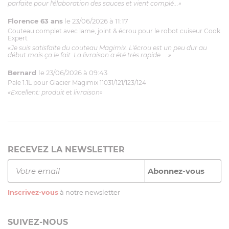
parfaite pour l'élaboration des sauces et vient complé...»
Florence 63 ans
le 23/06/2026 à 11:17
Couteau complet avec lame, joint & écrou pour le robot cuiseur Cook
Expert
«Je suis satisfaite du couteau Magimix. L'écrou est un peu dur au
début mais ça le fait. La livraison a été très rapide. ...»
Bernard
le 23/06/2026 à 09:43
Pale 1.1L pour Glacier Magimix 11031/121/123/124
«Excellent: produit et livraison»
RECEVEZ LA NEWSLETTER
Inscrivez-vous
à notre newsletter
SUIVEZ-NOUS