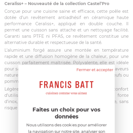
Ceraliss+ – Nouveauté de la collection Castel’Pro
Conçue pour une cuisine saine et efficace, cette poêle est
dotée d’un revêtement antiadhésif en céramique haute
performance Ceraliss+, appliqué en double couche. Il
permet une cuisson sans attache et un nettoyage facilité.
Garanti sans PTFE ni PFAS, ce revêtement constitue une
alternative durable et respectueuse de la santé.
L’aluminium forgé assure une montée en température
rapide et une diffusion homogène de la chaleur, pour une
cuisson parfaitement maîtrisée. Polyvalente, elle est idéale
pour saisir, griller ou mijoter, tout en préservant les saveurs
Fermer et accepter
naturelles des aliments – notamment les poissons, œufs ou
pommes de terre.
Légère et ergonomique, elle offre un grand confort
d’utilisation au quotidien. Sa poignée rivetée en fonte
d’inox, athermique, garantit une prise en main sûre, sans
risque de brûlure.
Faites un choix pour vos
données
Nous utilisons des cookies pour améliorer
AIDE AU CHOIX
la navigation sur notre site, analyser son