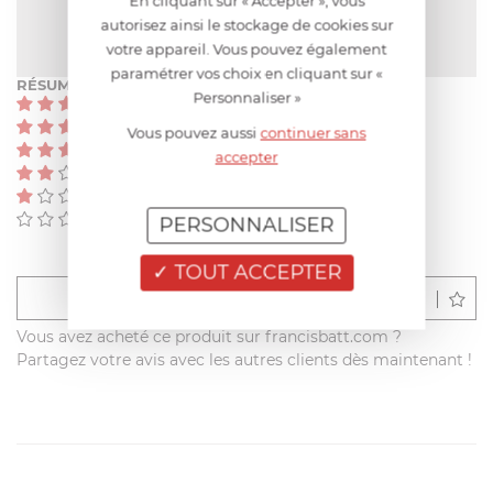
En cliquant sur « Accepter », vous
NOTE MOYENNE
autorisez ainsi le stockage de cookies sur
Pas encore de note
votre appareil. Vous pouvez également
paramétrer vos choix en cliquant sur «
RÉSUMÉ
Personnaliser »
(0)
(0)
Vous pouvez aussi
continuer sans
(0)
accepter
(0)
(0)
(0)
PERSONNALISER
TOUT ACCEPTER
Déposer un avis
Vous avez acheté ce produit sur francisbatt.com ?
Partagez votre avis avec les autres clients dès maintenant !