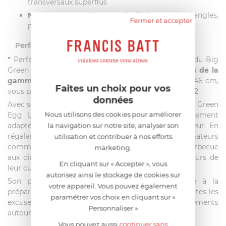
transversaux superflus
Nettoyage grandement facilité
: moins d’angles,
Fermer et accepter
plus de simplicité
Perfect for large gourmet events
"
Parfait pour les soirées barbecues
"
est la devise du Big
Green Egg Large,
le plus populaire des 6 modèles de la
gamme.
Avec sa grille de cuisson d'un diamètre de 46 cm,
Faites un choix pour vos
vous pouvez cuire sur une surface totale de 1 688 cm2.
données
Avec son poids de 73 kg et sa hauteur de 84 cm, Big Green
Nous utilisons des cookies pour améliorer
Egg Large est un barbecue familiale, particulièrement
la navigation sur notre site, analyser son
adapté à la préparation de grands repas en extérieur. En
régalant plus de 8 personnes, les cuisiniers amateurs
utilisation et contribuer à nos efforts
comme professionnels impressionneront par ce barbecue
marketing.
aux dimensions familiales et par les nouvelles saveurs de
En cliquant sur « Accepter », vous
leur cuisine.
autorisez ainsi le stockage de cookies sur
Son principal atout : sa grande taille se prête à la
votre appareil. Vous pouvez également
préparation de menus complets à trois services. Toutes les
paramétrer vos choix en cliquant sur «
excuses seront bonnes pour organiser des événements
Personnaliser »
autour de votre Egg Large.
Vous pouvez aussi
continuer sans