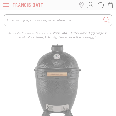
Accueil
>
Cuisson
>
Barbecue
>
Pack LARGE ONYX avec l'Egg Large, le
chariot à roulettes, 2 demi-grilles en inox & le conveggtor