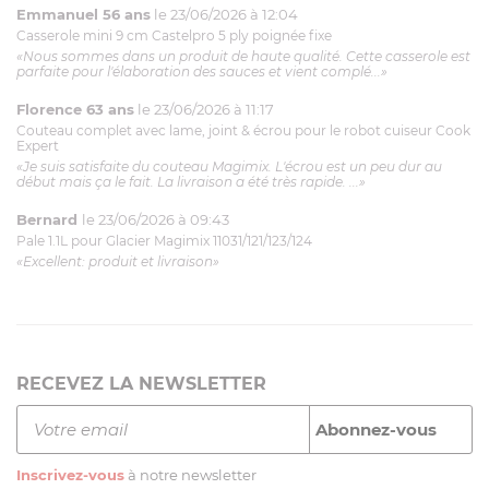
Emmanuel 56 ans
le 23/06/2026 à 12:04
Casserole mini 9 cm Castelpro 5 ply poignée fixe
«Nous sommes dans un produit de haute qualité. Cette casserole est
parfaite pour l'élaboration des sauces et vient complé...»
Florence 63 ans
le 23/06/2026 à 11:17
Couteau complet avec lame, joint & écrou pour le robot cuiseur Cook
Expert
«Je suis satisfaite du couteau Magimix. L'écrou est un peu dur au
début mais ça le fait. La livraison a été très rapide. ...»
Bernard
le 23/06/2026 à 09:43
Pale 1.1L pour Glacier Magimix 11031/121/123/124
«Excellent: produit et livraison»
RECEVEZ LA NEWSLETTER
Inscrivez-vous
à notre newsletter