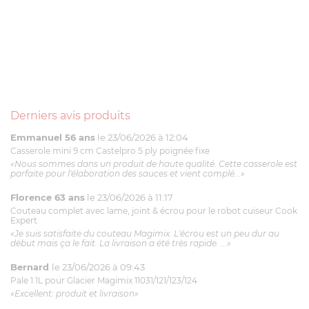
Derniers avis produits
Emmanuel 56 ans
le 23/06/2026 à 12:04
Casserole mini 9 cm Castelpro 5 ply poignée fixe
«Nous sommes dans un produit de haute qualité. Cette casserole est
parfaite pour l'élaboration des sauces et vient complé...»
Florence 63 ans
le 23/06/2026 à 11:17
Couteau complet avec lame, joint & écrou pour le robot cuiseur Cook
Expert
«Je suis satisfaite du couteau Magimix. L'écrou est un peu dur au
début mais ça le fait. La livraison a été très rapide. ...»
Bernard
le 23/06/2026 à 09:43
Pale 1.1L pour Glacier Magimix 11031/121/123/124
«Excellent: produit et livraison»