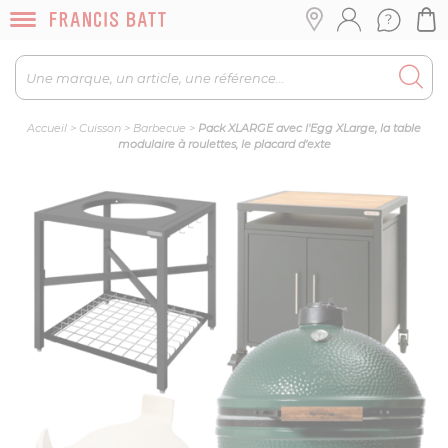
Accueil
>
Cuisson
>
Barbecue
>
Pack XLARGE avec l'Egg XLarge, la table
modulaire à roulettes, le placard d'exte