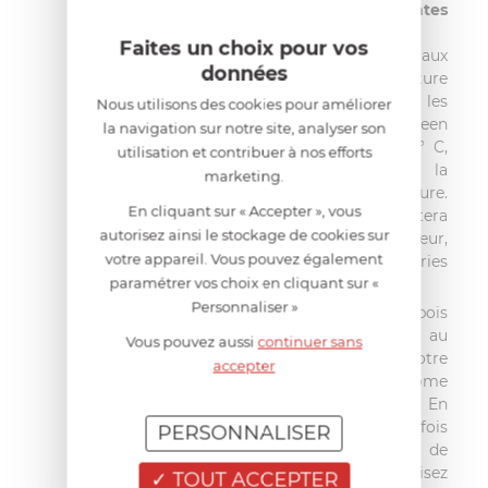
des
propriétés isolantes
exceptionnelles
.
Faites un choix pour vos
Hautement résistante aux
données
variations de température
et aux températures les
Nous utilisons des cookies pour améliorer
plus élevées, Big Green
la navigation sur notre site, analyser son
Egg cuit de 50 à 350° C,
utilisation et contribuer à nos efforts
quelque soit la
marketing.
température extérieure.
En cliquant sur « Accepter », vous
Plus rien ne vous arrêtera
autorisez ainsi le stockage de cookies sur
pour cuisiner en extérieur,
votre appareil. Vous pouvez également
ni l'hiver, ni les intempéries
paramétrer vos choix en cliquant sur «
!
Personnaliser »
Grâce au charbon de bois
naturel Big Green Egg, au
Vous pouvez aussi
continuer sans
calibrage idéal, votre
accepter
cuiseur est très économe
en combustible. En
remplissant une seule fois
PERSONNALISER
le foyer (1 portion de
charbon), vous cuisez
TOUT ACCEPTER