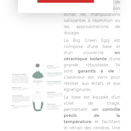
pendant 6 à 8 heures de
façon constante et vous
évitez les manipulations
salissantes à répétition ou
les approximations de
dosage.
Le Big Green Egg est
composé d'une base et
d'un couvercle
en
céramique isolante
d'une
grande robustesse. Ils
sont
garantis à vie
!
L'extérieur est verni pour
résister aux éclats et aux
égratignures.
La base est équipée d'un
volet de tirage,
permettant
un contrôle
précis de la
température
et facilitant
le retrait des cendres. Une