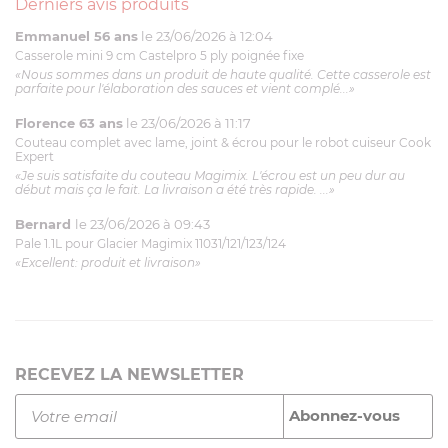
Derniers avis produits
Emmanuel 56 ans
le 23/06/2026 à 12:04
Casserole mini 9 cm Castelpro 5 ply poignée fixe
«Nous sommes dans un produit de haute qualité. Cette casserole est
parfaite pour l'élaboration des sauces et vient complé...»
Florence 63 ans
le 23/06/2026 à 11:17
Couteau complet avec lame, joint & écrou pour le robot cuiseur Cook
Expert
«Je suis satisfaite du couteau Magimix. L'écrou est un peu dur au
début mais ça le fait. La livraison a été très rapide. ...»
Bernard
le 23/06/2026 à 09:43
Pale 1.1L pour Glacier Magimix 11031/121/123/124
«Excellent: produit et livraison»
RECEVEZ LA NEWSLETTER