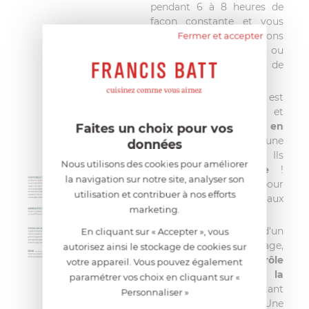
pendant 6 à 8 heures de
façon constante et vous
évitez les manipulations
Fermer et accepter
salissantes à répétition ou
les approximations de
dosage.
Le Big Green Egg est
composé d'une base et
d'un couvercle
en
Faites un choix pour vos
céramique isolante
d'une
données
grande robustesse. Ils
Nous utilisons des cookies pour améliorer
sont
garantis à vie
!
la navigation sur notre site, analyser son
L'extérieur est verni pour
utilisation et contribuer à nos efforts
résister aux éclats et aux
marketing.
égratignures.
La base est équipée d'un
En cliquant sur « Accepter », vous
volet de tirage,
autorisez ainsi le stockage de cookies sur
permettant
un contrôle
votre appareil. Vous pouvez également
précis de la
paramétrer vos choix en cliquant sur «
température
et facilitant
Personnaliser »
le retrait des cendres. Une