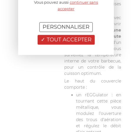
Vous pouvez aussi
continuer sans
grille empêche les braises
accepter
de s'échapper.
Son couvercle avec
cheminée est facile à ouvrir
PERSONNALISER
et à fermer, pour
une
manipulation en toute
TOUT ACCEPTER
sécurité
. Equipée d'un
thermomètre intégré, vous
surveillez la température
interne de votre barbecue,
pour un contrôle de la
cuisson optimum.
Le haut du couvercle
comporte :
un rEGGulator : en
tournant cette pièce
métallique, vous
modulez l'ouverture
des trous d'aération
et régulez le débit
d'air entrant.