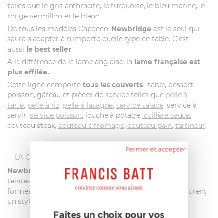
telles que le gris anthracite, le turquoise, le bleu marine, le
rouge vermillon et le blanc.
De tous les modèles Capdeco,
Newbridge
est le seul qui
saura s'adapter à n'importe quelle type de table. C'est
aussi
le best seller
.
A la différence de la lame anglaise, la
lame française est
plus effilée.
Cette ligne comporte
tous les couverts
: table, dessert,
poisson, gâteau et pièces de service telles que
pelle à
tarte
,
pelle à riz
,
pelle à lasagne
,
service salade
, service à
servir,
service poisson
, louche à potage,
cuillère sauce
,
couteau steak,
couteau à fromage
,
couteau pain
,
tartineur
.
Fermer et accepter
LA COLLECTION NEWBRIDGE
Newbridge
est une
collection
polyvalente avec ses
teintes
colorées.
Moulés dans des
formes
ergonomiques
les couverts
Newbridge
procurent
un style
classique
et
indémodable
.
Faites un choix pour vos