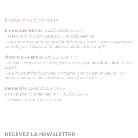
Derniers avis produits
Emmanuel 56 ans
le 23/06/2026 à 12:04
Casserole mini 9 cm Castelpro 5 ply poignée fixe
«Nous sommes dans un produit de haute qualité. Cette casserole est
parfaite pour l'élaboration des sauces et vient complé...»
Florence 63 ans
le 23/06/2026 à 11:17
Couteau complet avec lame, joint & écrou pour le robot cuiseur Cook
Expert
«Je suis satisfaite du couteau Magimix. L'écrou est un peu dur au
début mais ça le fait. La livraison a été très rapide. ...»
Bernard
le 23/06/2026 à 09:43
Pale 1.1L pour Glacier Magimix 11031/121/123/124
«Excellent: produit et livraison»
RECEVEZ LA NEWSLETTER