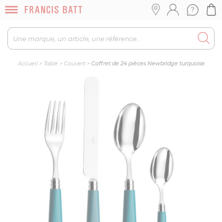
Accueil
>
Table
>
Couvert
>
Coffret de 24 pièces Newbridge turquoise