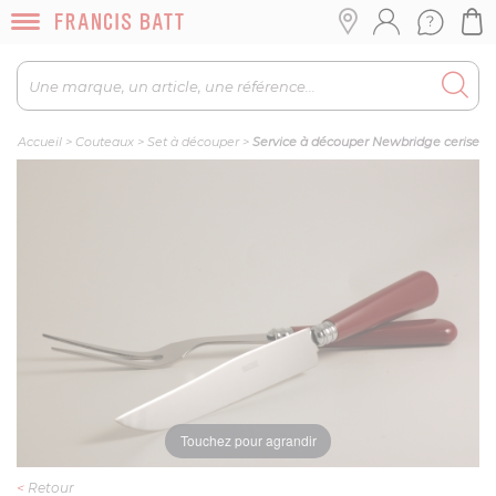
Accueil
>
Couteaux
>
Set à découper
>
Service à découper Newbridge cerise
Touchez pour agrandir
<
Retour