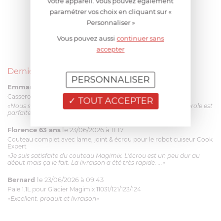
votre appareil. Vous pouvez également
paramétrer vos choix en cliquant sur «
Personnaliser »
Vous pouvez aussi
continuer sans
accepter
Derniers avis produits
PERSONNALISER
Emmanuel 56 ans
le 23/06/2026 à 12:04
Casserole mini 9 cm Castelpro 5 ply poignée fixe
TOUT ACCEPTER
«Nous sommes dans un produit de haute qualité. Cette casserole est
parfaite pour l'élaboration des sauces et vient complé...»
Florence 63 ans
le 23/06/2026 à 11:17
Couteau complet avec lame, joint & écrou pour le robot cuiseur Cook
Expert
«Je suis satisfaite du couteau Magimix. L'écrou est un peu dur au
début mais ça le fait. La livraison a été très rapide. ...»
Bernard
le 23/06/2026 à 09:43
Pale 1.1L pour Glacier Magimix 11031/121/123/124
«Excellent: produit et livraison»