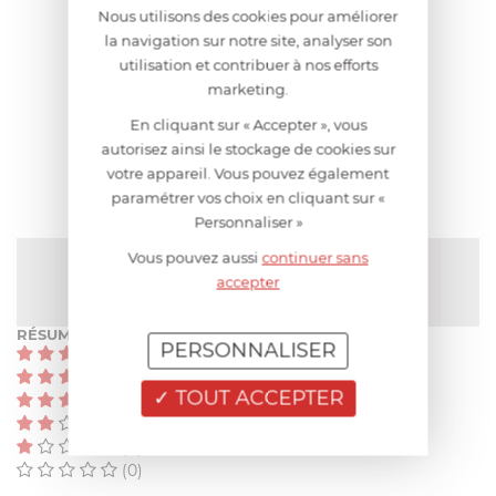
Nous utilisons des cookies pour améliorer
la navigation sur notre site, analyser son
utilisation et contribuer à nos efforts
AIDE AU CHOIX
marketing.
En cliquant sur « Accepter », vous
AVIS CLIENT
autorisez ainsi le stockage de cookies sur
votre appareil. Vous pouvez également
paramétrer vos choix en cliquant sur «
Personnaliser »
Vous pouvez aussi
continuer sans
NOTE MOYENNE
Pas encore de note
accepter
RÉSUMÉ
PERSONNALISER
(0)
(0)
TOUT ACCEPTER
(0)
(0)
(0)
(0)