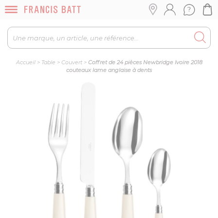
Accueil
>
Table
>
Couvert
>
Coffret de 24 pièces Newbridge Ivoire 2018
couteaux lame anglaise à dents