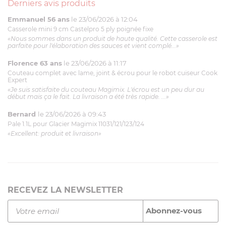
Derniers avis produits
Emmanuel 56 ans
le 23/06/2026 à 12:04
Casserole mini 9 cm Castelpro 5 ply poignée fixe
«Nous sommes dans un produit de haute qualité. Cette casserole est
parfaite pour l'élaboration des sauces et vient complé...»
Florence 63 ans
le 23/06/2026 à 11:17
Couteau complet avec lame, joint & écrou pour le robot cuiseur Cook
Expert
«Je suis satisfaite du couteau Magimix. L'écrou est un peu dur au
début mais ça le fait. La livraison a été très rapide. ...»
Bernard
le 23/06/2026 à 09:43
Pale 1.1L pour Glacier Magimix 11031/121/123/124
«Excellent: produit et livraison»
RECEVEZ LA NEWSLETTER