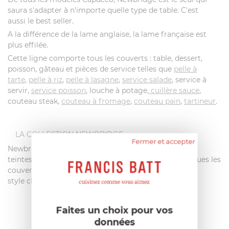
saura s'adapter à n'importe quelle type de table. C'est
aussi le best seller.
A la différence de la lame anglaise, la lame française est
plus effilée.
Cette ligne comporte tous les couverts : table, dessert,
poisson, gâteau et pièces de service telles que
pelle à
tarte
,
pelle à riz
,
pelle à lasagne
,
service salade
, service à
servir,
service poisson
, louche à potage,
cuillère sauce
,
couteau steak,
couteau à fromage
,
couteau pain
,
tartineur
.
LA COLLECTION NEWBRIDGE
Fermer et accepter
Newbridge est une collection polyvalente avec ses
teintes colorées. Moulés dans des formes ergonomiques les
couverts Newbridge procurent un
style classique et indémodable.
Faites un choix pour vos
données