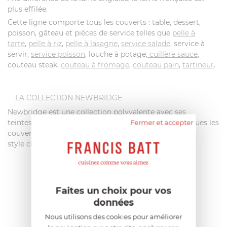
plus effilée.
Cette ligne comporte tous les couverts : table, dessert,
poisson, gâteau et pièces de service telles que
pelle à
tarte
,
pelle à riz
,
pelle à lasagne
,
service salade
, service à
servir,
service poisson
, louche à potage,
cuillère sauce
,
couteau steak,
couteau à fromage
,
couteau pain
,
tartineur
.
LA COLLECTION NEWBRIDGE
Newbridge est une collection polyvalente avec ses
teintes colorées. Moulés dans des formes ergonomiques les
Fermer et accepter
couverts Newbridge procurent un
style classique et indémodable.
Faites un choix pour vos
données
Nous utilisons des cookies pour améliorer