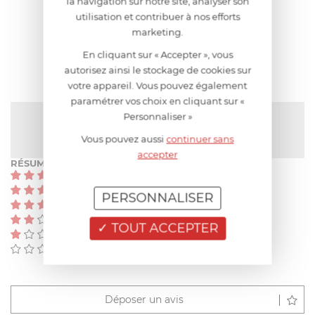
la navigation sur notre site, analyser son
AIDE AU CHOIX
utilisation et contribuer à nos efforts
marketing.
AVIS CLIENT
En cliquant sur « Accepter », vous
autorisez ainsi le stockage de cookies sur
votre appareil. Vous pouvez également
paramétrer vos choix en cliquant sur «
Personnaliser »
NOTE MOYENNE
Pas encore de note
Vous pouvez aussi
continuer sans
accepter
RÉSUMÉ
(0)
(0)
PERSONNALISER
(0)
(0)
TOUT ACCEPTER
(0)
(0)
Déposer un avis