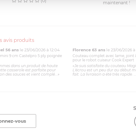
(0)
maintenant !
s avis produits
l 56 ans
le 23/06/2026 à 12:04
Florence 63 ans
le 23/06/2026 à 
mini 9 cm Castelpro 5 ply poignée
Couteau complet avec lame, joint 
pour le robot cuiseur Cook Expert
mmes dans un produit de haute
«Je suis satisfaite du couteau Mag
ette casserole est parfaite pour
L'écrou est un peu dur au début ma
ion des sauces et vient complé...»
fait. La livraison a été très rapide. ..