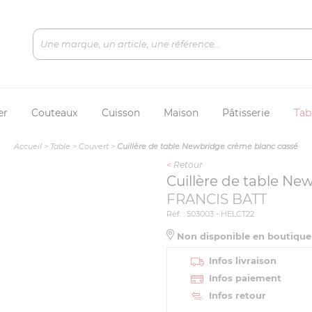
er
Couteaux
Cuisson
Maison
Pâtisserie
Tab
Accueil
>
Table
>
Couvert
>
Cuillère de table Newbridge crème blanc cassé
<
Retour
Cuillère de table Ne
FRANCIS BATT
Réf. : 503003 - HELCT22
Non disponible en boutiqu
Infos livraison
Infos paiement
Infos retour