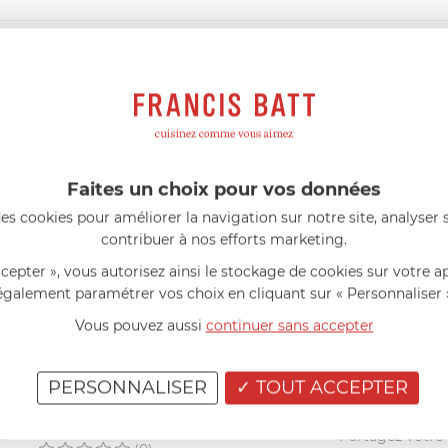
DESCRIPTIF
gonomique
.
Faites un choix pour vos données
es cookies pour améliorer la navigation sur notre site, analyser s
AIDE AU CHOIX
contribuer à nos efforts marketing.
ccepter », vous autorisez ainsi le stockage de cookies sur votre a
AVIS CLIENT
également paramétrer vos choix en cliquant sur « Personnaliser 
Vous pouvez aussi
continuer sans accepter
RÉSUMÉ
(0)
(0)
PERSONNALISER
TOUT ACCEPTER
(0)
(0)
Vous avez achet
(0)
Partagez votre a