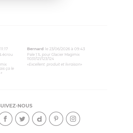
11:17
Bernard
le 23/06/2026 à 09:43
& écrou
Pale 1.1L pour Glacier Magimix
11031/121/123/124
imix.
«Excellent: produit et livraison»
is ça le
.»
SUIVEZ-NOUS