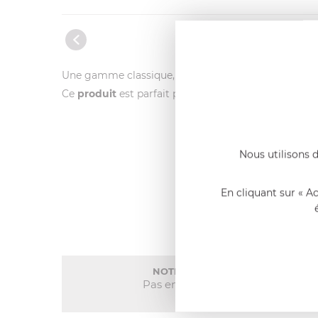
Une gamme classique, coloré,
indémodable
et
er
Ce
produit
est parfait pour le l
avage en machine.
Nous utilisons d
En cliquant sur « A
NOTE MOYENNE
Pas encore de note