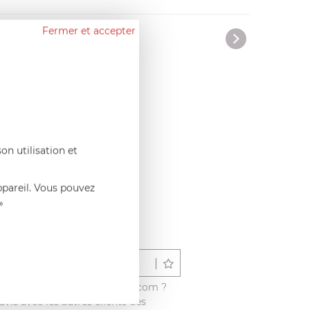
Fermer et accepter
on utilisation et
ppareil. Vous pouvez
»
Déposer un avis
é ce produit sur francisbatt.com ?
vis avec les autres clients dès