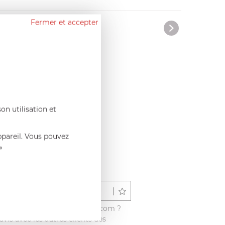
Fermer et accepter
on utilisation et
ppareil. Vous pouvez
»
Déposer un avis
é ce produit sur francisbatt.com ?
vis avec les autres clients dès