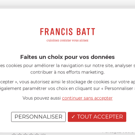
DESCRIPTIF
e lavage en machine.
Faites un choix pour vos données
es cookies pour améliorer la navigation sur notre site, analyser s
AIDE AU CHOIX
contribuer à nos efforts marketing.
ccepter », vous autorisez ainsi le stockage de cookies sur votre a
AVIS CLIENT
également paramétrer vos choix en cliquant sur « Personnaliser 
Vous pouvez aussi
continuer sans accepter
RÉSUMÉ
(0)
(0)
PERSONNALISER
TOUT ACCEPTER
(0)
(0)
Vous avez achet
(0)
Partagez votre a