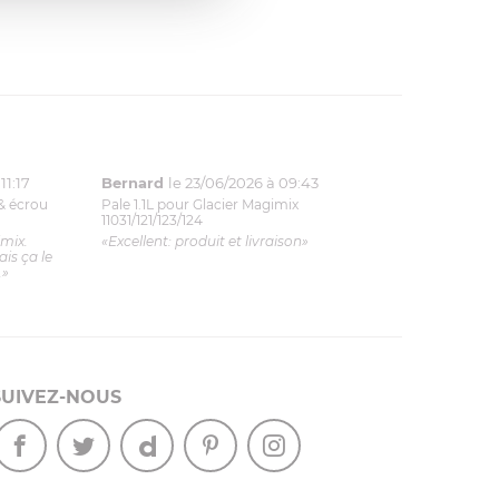
11:17
Bernard
le 23/06/2026 à 09:43
& écrou
Pale 1.1L pour Glacier Magimix
11031/121/123/124
imix.
«Excellent: produit et livraison»
is ça le
.»
SUIVEZ-NOUS