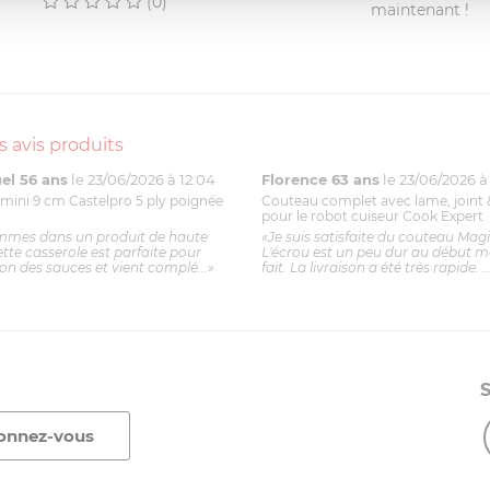
(0)
maintenant !
s avis produits
l 56 ans
le 23/06/2026 à 12:04
Florence 63 ans
le 23/06/2026 à 
mini 9 cm Castelpro 5 ply poignée
Couteau complet avec lame, joint 
pour le robot cuiseur Cook Expert
mmes dans un produit de haute
«Je suis satisfaite du couteau Mag
ette casserole est parfaite pour
L'écrou est un peu dur au début ma
ion des sauces et vient complé...»
fait. La livraison a été très rapide. ..