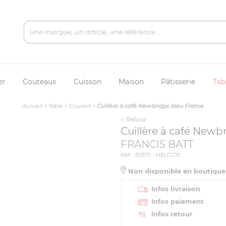
er
Couteaux
Cuisson
Maison
Pâtisserie
Tab
Accueil
>
Table
>
Couvert
>
Cuillère à café Newbridge bleu France
<
Retour
Cuillère à café Newb
FRANCIS BATT
Réf. : 503111 - HELCC15
Non disponible en boutiqu
Infos livraison
Infos paiement
Infos retour