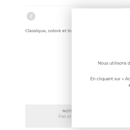
Classique, coloré et indémodable
. Parfait pour l
Nous utilisons d
En cliquant sur « A
NOTE MOYENNE
Pas encore de note