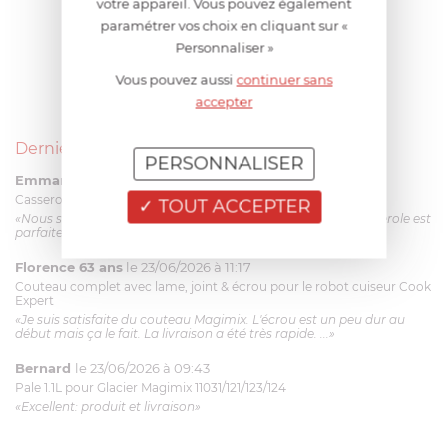
votre appareil. Vous pouvez également
paramétrer vos choix en cliquant sur «
Personnaliser »
Vous pouvez aussi
continuer sans
accepter
Derniers avis produits
PERSONNALISER
Emmanuel 56 ans
le 23/06/2026 à 12:04
Casserole mini 9 cm Castelpro 5 ply poignée fixe
TOUT ACCEPTER
«Nous sommes dans un produit de haute qualité. Cette casserole est
parfaite pour l'élaboration des sauces et vient complé...»
Florence 63 ans
le 23/06/2026 à 11:17
Couteau complet avec lame, joint & écrou pour le robot cuiseur Cook
Expert
«Je suis satisfaite du couteau Magimix. L'écrou est un peu dur au
début mais ça le fait. La livraison a été très rapide. ...»
Bernard
le 23/06/2026 à 09:43
Pale 1.1L pour Glacier Magimix 11031/121/123/124
«Excellent: produit et livraison»