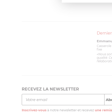
Dernier
Emmanue
Casserole 
fixe
«Nous so
qualité. C
l'élaborat
RECEVEZ LA NEWSLETTER
Inscrivez-vous
à notre newsletter et recevez
une remis