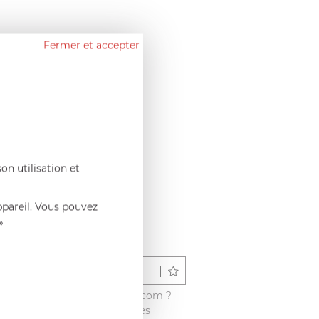
Fermer et accepter
on utilisation et
ppareil. Vous pouvez
»
Déposer un avis
é ce produit sur francisbatt.com ?
vis avec les autres clients dès