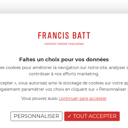
France métropolitaine
75
g
78,75
g
Faites un choix pour vos données
AIDE AU CHOIX
es cookies pour améliorer la navigation sur notre site, analyser s
contribuer à nos efforts marketing.
AVIS CLIENT
ccepter », vous autorisez ainsi le stockage de cookies sur votre a
également paramétrer vos choix en cliquant sur « Personnaliser 
RÉSUMÉ
Vous pouvez aussi
continuer sans accepter
(0)
(0)
(0)
PERSONNALISER
TOUT ACCEPTER
(0)
Vous avez achet
(0)
Partagez votre a