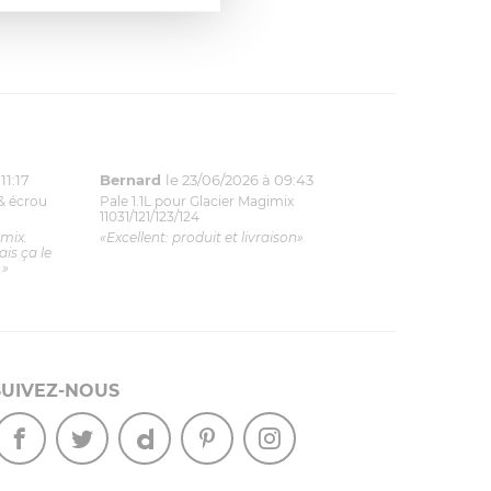
11:17
Bernard
le 23/06/2026 à 09:43
& écrou
Pale 1.1L pour Glacier Magimix
11031/121/123/124
imix.
«Excellent: produit et livraison»
is ça le
.»
SUIVEZ-NOUS