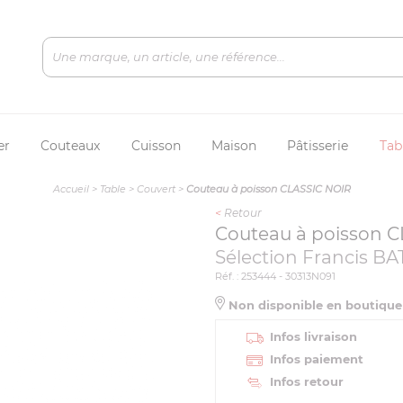
er
Couteaux
Cuisson
Maison
Pâtisserie
Tab
Accueil
>
Table
>
Couvert
>
Couteau à poisson CLASSIC NOIR
<
Retour
Couteau à poisson 
Sélection Francis BA
Réf. : 253444 - 30313N091
Non disponible en boutiqu
Infos livraison
Infos paiement
Infos retour