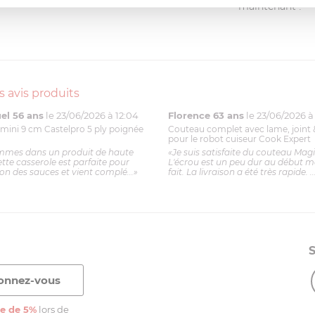
(0)
maintenant !
s avis produits
l 56 ans
le 23/06/2026 à 12:04
Florence 63 ans
le 23/06/2026 à 
mini 9 cm Castelpro 5 ply poignée
Couteau complet avec lame, joint 
pour le robot cuiseur Cook Expert
mmes dans un produit de haute
«Je suis satisfaite du couteau Mag
ette casserole est parfaite pour
L'écrou est un peu dur au début ma
ion des sauces et vient complé...»
fait. La livraison a été très rapide. ..
e de 5%
lors de