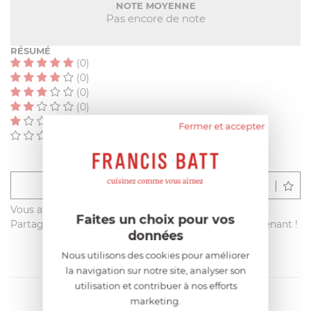
NOTE MOYENNE
Pas encore de note
RÉSUMÉ
(0)
(0)
(0)
(0)
(0)
Fermer et accepter
(0)
Déposer un avis
Vous avez acheté ce produit sur francisbatt.com ?
Faites un choix pour vos
Partagez votre avis avec les autres clients dès maintenant !
données
Nous utilisons des cookies pour améliorer
la navigation sur notre site, analyser son
utilisation et contribuer à nos efforts
marketing.