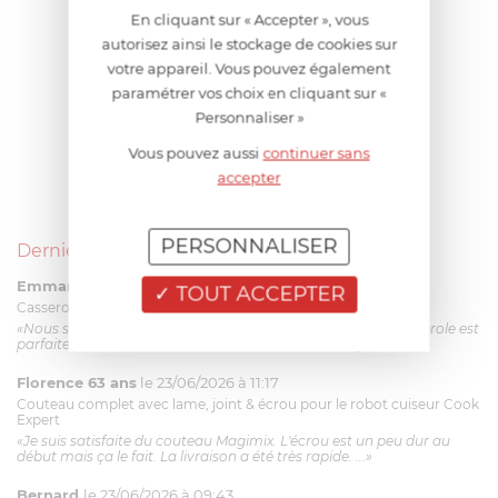
En cliquant sur « Accepter », vous
autorisez ainsi le stockage de cookies sur
votre appareil. Vous pouvez également
paramétrer vos choix en cliquant sur «
Personnaliser »
Vous pouvez aussi
continuer sans
accepter
PERSONNALISER
Derniers avis produits
Emmanuel 56 ans
le 23/06/2026 à 12:04
TOUT ACCEPTER
Casserole mini 9 cm Castelpro 5 ply poignée fixe
«Nous sommes dans un produit de haute qualité. Cette casserole est
parfaite pour l'élaboration des sauces et vient complé...»
Florence 63 ans
le 23/06/2026 à 11:17
Couteau complet avec lame, joint & écrou pour le robot cuiseur Cook
Expert
«Je suis satisfaite du couteau Magimix. L'écrou est un peu dur au
début mais ça le fait. La livraison a été très rapide. ...»
Bernard
le 23/06/2026 à 09:43