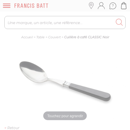
Accueil
>
Table
>
Couvert
>
Cuillère à café CLASSIC Noir
Touchez pour agrandir
<
Retour