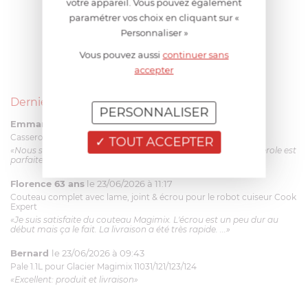
votre appareil. Vous pouvez également
paramétrer vos choix en cliquant sur «
Personnaliser »
Vous pouvez aussi
continuer sans
accepter
Derniers avis produits
PERSONNALISER
Emmanuel 56 ans
le 23/06/2026 à 12:04
Casserole mini 9 cm Castelpro 5 ply poignée fixe
TOUT ACCEPTER
«Nous sommes dans un produit de haute qualité. Cette casserole est
parfaite pour l'élaboration des sauces et vient complé...»
Florence 63 ans
le 23/06/2026 à 11:17
Couteau complet avec lame, joint & écrou pour le robot cuiseur Cook
Expert
«Je suis satisfaite du couteau Magimix. L'écrou est un peu dur au
début mais ça le fait. La livraison a été très rapide. ...»
Bernard
le 23/06/2026 à 09:43
Pale 1.1L pour Glacier Magimix 11031/121/123/124
«Excellent: produit et livraison»