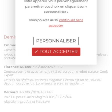
votre appareil. Vous pouvez également
paramétrer vos choix en cliquant sur «
Personnaliser »
Vous pouvez aussi
continuer sans
accepter
Derniers avis produits
PERSONNALISER
Emmanuel 56 ans
le 23/06/2026 à 12:04
Casserole mini 9 cm Castelpro 5 ply poignée fixe
TOUT ACCEPTER
«Nous sommes dans un produit de haute qualité. Cette casserole est
parfaite pour l'élaboration des sauces et vient complé...»
Florence 63 ans
le 23/06/2026 à 11:17
Couteau complet avec lame, joint & écrou pour le robot cuiseur Cook
Expert
«Je suis satisfaite du couteau Magimix. L'écrou est un peu dur au
début mais ça le fait. La livraison a été très rapide. ...»
Bernard
le 23/06/2026 à 09:43
Pale 1.1L pour Glacier Magimix 11031/121/123/124
«Excellent: produit et livraison»