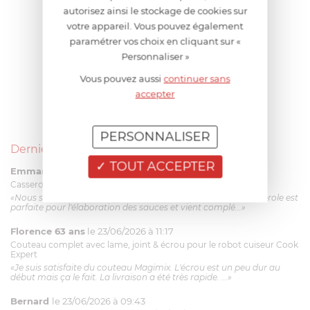
autorisez ainsi le stockage de cookies sur
votre appareil. Vous pouvez également
paramétrer vos choix en cliquant sur «
Personnaliser »
Vous pouvez aussi
continuer sans
accepter
PERSONNALISER
Derniers avis produits
TOUT ACCEPTER
Emmanuel 56 ans
le 23/06/2026 à 12:04
Casserole mini 9 cm Castelpro 5 ply poignée fixe
«Nous sommes dans un produit de haute qualité. Cette casserole est
parfaite pour l'élaboration des sauces et vient complé...»
Florence 63 ans
le 23/06/2026 à 11:17
Couteau complet avec lame, joint & écrou pour le robot cuiseur Cook
Expert
«Je suis satisfaite du couteau Magimix. L'écrou est un peu dur au
début mais ça le fait. La livraison a été très rapide. ...»
Bernard
le 23/06/2026 à 09:43