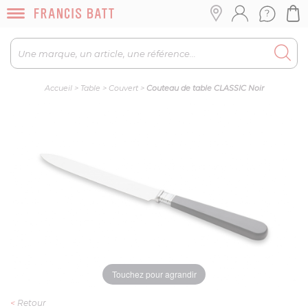
Accueil
>
Table
>
Couvert
>
Couteau de table CLASSIC Noir
Touchez pour agrandir
<
Retour