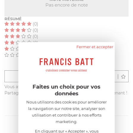
Pas encore de note
RÉSUMÉ
(0)
(0)
(0)
(0)
Fermer et accepter
(0)
(0)
Déposer un avis
Faites un choix pour vos
Vous avez acheté ce produit sur francisbatt.com ?
données
Partagez votre avis avec les autres clients dès maintenant !
Nous utilisons des cookies pour améliorer
la navigation sur notre site, analyser son
utilisation et contribuer à nos efforts
marketing.
En cliquant sur « Accepter », vous