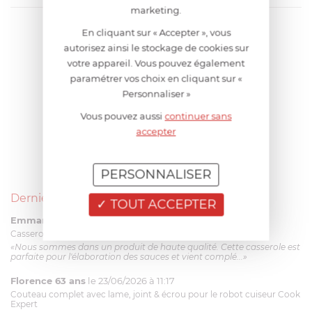
marketing.
En cliquant sur « Accepter », vous
autorisez ainsi le stockage de cookies sur
votre appareil. Vous pouvez également
paramétrer vos choix en cliquant sur «
Personnaliser »
Vous pouvez aussi
continuer sans
accepter
PERSONNALISER
Derniers avis produits
TOUT ACCEPTER
Emmanuel 56 ans
le 23/06/2026 à 12:04
Casserole mini 9 cm Castelpro 5 ply poignée fixe
«Nous sommes dans un produit de haute qualité. Cette casserole est
parfaite pour l'élaboration des sauces et vient complé...»
Florence 63 ans
le 23/06/2026 à 11:17
Couteau complet avec lame, joint & écrou pour le robot cuiseur Cook
Expert