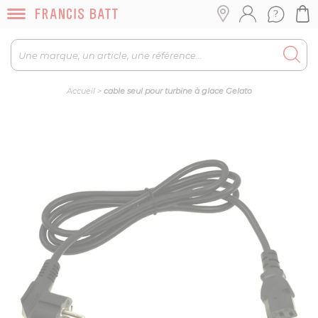
Accueil
>
cable seul pour turbine à glace Gelato