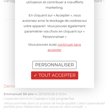
Partagez votre avis avec les autres clients dès maintenant !
utilisation et contribuer à nos efforts
marketing.
En cliquant sur « Accepter », vous
autorisez ainsi le stockage de cookies sur
votre appareil. Vous pouvez également
paramétrer vos choix en cliquant sur «
Personnaliser »
Vous pouvez aussi
continuer sans
accepter
PERSONNALISER
TOUT ACCEPTER
Derniers avis produits
Emmanuel 56 ans
le 23/06/2026 à 12:04
Casserole mini 9 cm Castelpro 5 ply poignée fixe
«Nous sommes dans un produit de haute qualité. Cette casserole est
parfaite pour l'élaboration des sauces et vient complé...»