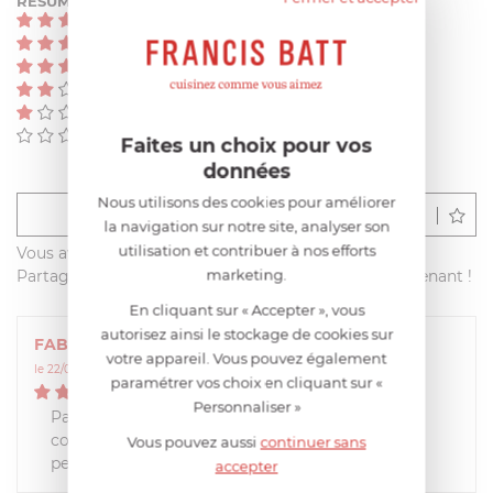
RÉSUMÉ
(1)
(0)
(0)
(0)
(0)
(0)
Faites un choix pour vos
données
Nous utilisons des cookies pour améliorer
Déposer un avis
la navigation sur notre site, analyser son
utilisation et contribuer à nos efforts
Vous avez acheté ce produit sur francisbatt.com ?
marketing.
Partagez votre avis avec les autres clients dès maintenant !
En cliquant sur « Accepter », vous
autorisez ainsi le stockage de cookies sur
FABIENNE
votre appareil. Vous pouvez également
le 22/02/2022 à 16:13:05
paramétrer vos choix en cliquant sur «
5
/
5
Personnaliser »
Parfait,produit conforme magimix
coloris ivoire sur commande , donc livraison un
Vous pouvez aussi
continuer sans
peu longue mais parfaite
accepter