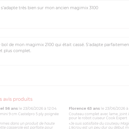
t s’adapte très bien sur mon ancien magimix 3100
e bol de mon magimix 2100 qui était cassé. S'adapte parfaitemen
et plus complet.
s avis produits
l 56 ans
le 23/06/2026 à 12:04
Florence 63 ans
le 23/06/2026 à 
mini 9 cm Castelpro 5 ply poignée
Couteau complet avec lame, joint 
pour le robot cuiseur Cook Expert
mmes dans un produit de haute
«Je suis satisfaite du couteau Mag
ette casserole est parfaite pour
L'écrou est un peu dur au début ma