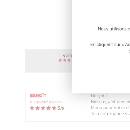
Nous utilisons d
En cliquant sur « A
NOTE MOYENNE
4.7
/
5
(3 avis)
BENOÎT
Bonjour
Bien reçu et bien 
le 16/01/2023 à 11:55:13
Merci pour votre ef
5
/
5
Je recommande vi