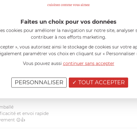
AIDE AU CHOIX
Faites un choix pour vos données
AVIS CLIENT
es cookies pour améliorer la navigation sur notre site, analyser s
contribuer à nos efforts marketing.
RÉSUMÉ
ccepter », vous autorisez ainsi le stockage de cookies sur votre a
(2)
également paramétrer vos choix en cliquant sur « Personnaliser 
(1)
(0)
Vous pouvez aussi
continuer sans accepter
(0)
Vous avez achet
(0)
Partagez votre a
(0)
PERSONNALISER
TOUT ACCEPTER
maintenant !
emballé
ficacité et envoi rapide
vement 😉👍