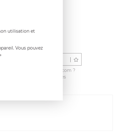
on utilisation et
ppareil. Vous pouvez
»
Déposer un avis
é ce produit sur francisbatt.com ?
vis avec les autres clients dès