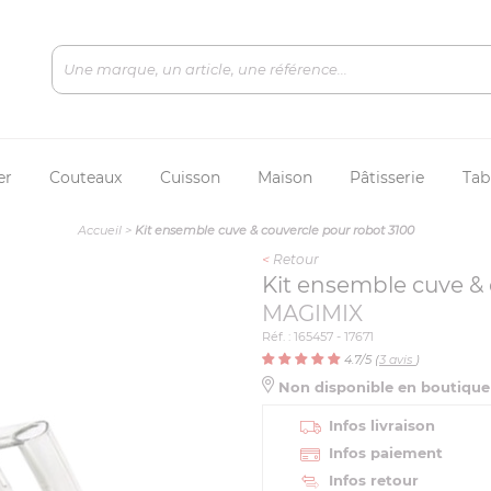
er
Couteaux
Cuisson
Maison
Pâtisserie
Tab
Accueil
>
Kit ensemble cuve & couvercle pour robot 3100
<
Retour
Kit ensemble cuve & 
MAGIMIX
Réf. : 165457 - 17671
4.7
/5 (
3
avis
)
Non disponible en boutiqu
Infos livraison
Infos paiement
Infos retour