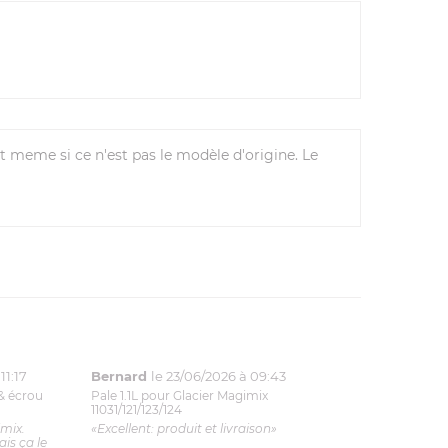
t meme si ce n'est pas le modèle d'origine. Le
11:17
Bernard
le 23/06/2026 à 09:43
& écrou
Pale 1.1L pour Glacier Magimix
11031/121/123/124
imix.
«Excellent: produit et livraison»
is ça le