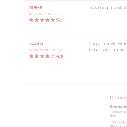
RIEME
Très bon produit e
le 12/02/2021 à 09:22:32
5
/
5
KARIM
J'ai pu remplacer l
bol est plus grand 
le 29/12/2020 à 09:10:55
4
/
5
Dernier
Emmanue
Casserole 
fixe
«Nous so
qualité. C